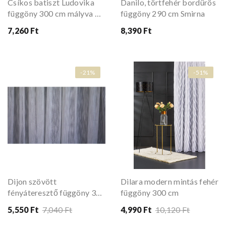
Csíkos batiszt Ludovika
Danilo, törtfehér bordürös
függöny 300 cm mályva és
függöny 290 cm Smirna
sárga csíkkal
7,260 Ft
8,390 Ft
-21%
-51%
Dijon szövött
Dilara modern mintás fehér
fényáteresztő függöny 300
függöny 300 cm
cm fehér
5,550 Ft
7,040 Ft
4,990 Ft
10,120 Ft