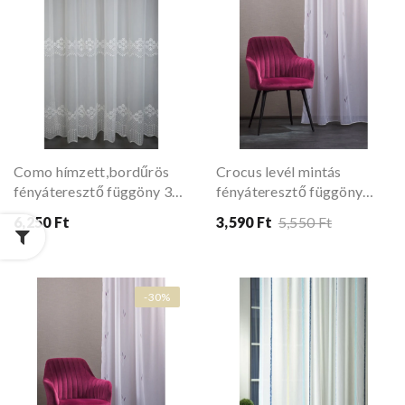
Como hímzett,bordűrös
Crocus levél mintás
fényáteresztő függöny 300
fényáteresztő függöny
cm
mályva 180 cm
6,250 Ft
3,590 Ft
5,550 Ft
-30%