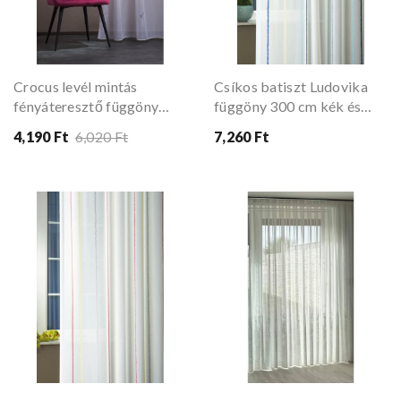
Crocus levél mintás
Csíkos batiszt Ludovika
fényáteresztő függöny
függöny 300 cm kék és
mályva 300 cm
sárga csíkkal
4,190 Ft
6,020 Ft
7,260 Ft