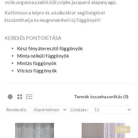
voile,organza,szablé,tüll,csipke,jacquard alapanyagú.
Kattintson a képre és a kalkulátor segítségével
kiszámíthatja és megrendelheti új függönyét!
KERESÉS PONTOSÍTÁSA
Kész fényáteresztő függönyök
Minta nélküli függönyök
Mintás függönyök
Vitrázs függönyök
Termék összehasonlítás (0)
Rendezés:
Listázás:
-35%