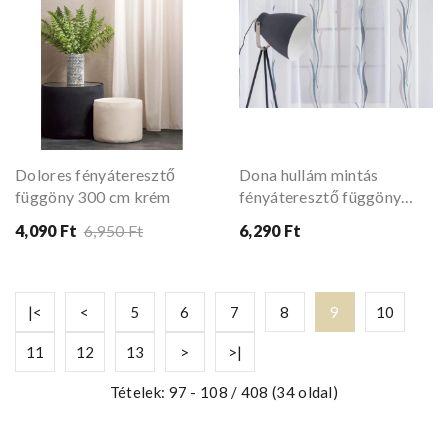
Dolores fényáteresztő
Dona hullám mintás
függöny 300 cm krém
fényáteresztő függöny
kék-szürke
4,090 Ft
6,950 Ft
6,290 Ft
|<
<
5
6
7
8
9
10
11
12
13
>
>|
Tételek: 97 - 108 / 408 (34 oldal)