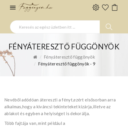
FÉNYÁTERESZTŐ FÜGGÖNYÖK
Fényáteresztő függönyök
Fényáteresztő függönyök - 9
Nevéből adódóan átereszti a fényt,ezért elsősorban arra
alkalmas,hogy a kiváncsi tekinteteket kizárja,illetve az
ablakot és egyben a helyiséget is dekorálja.
Több fajtája van, mint például a