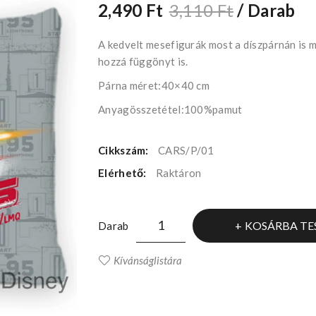
2,490 Ft
3,110 Ft
/ Darab
A kedvelt mesefigurák most a díszpárnán is
hozzá függönyt is.
Párna méret:40×40 cm
Anyagösszetétel:100%pamut
Cikkszám:
CARS/P/01
Elérhető:
Raktáron
KOSÁRBA TE
Darab
Kívánságlistára