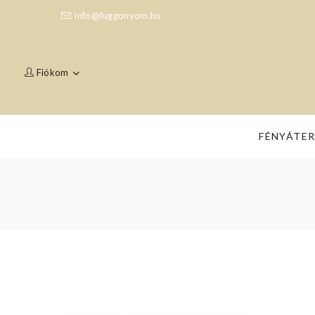
info@fuggonyom.hu
Fiókom
FÉNYÁTE