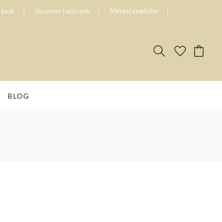
tások
Hasznos tanácsok
Mérési segédlet
BLOG