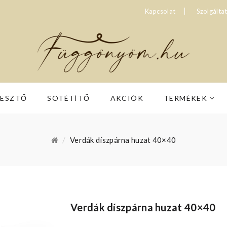
Kapcsolat
Szolgálta
RESZTŐ
SÖTÉTÍTŐ
AKCIÓK
TERMÉKEK
Verdák díszpárna huzat 40×40
Verdák díszpárna huzat 40×40