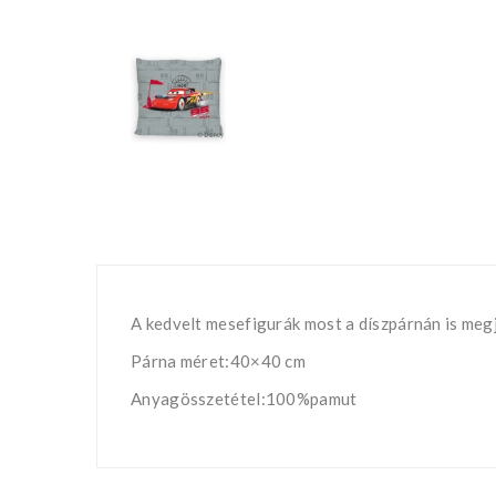
A kedvelt mesefigurák most a díszpárnán is meg
Párna méret:40×40 cm
Anyagösszetétel:100%pamut