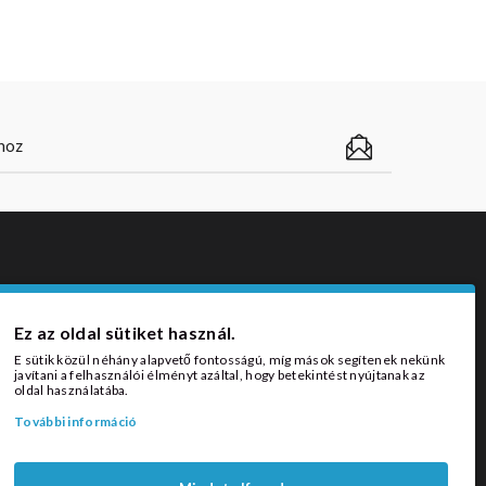
ZÁLLÍTÁSI MÓDOK
Ez az oldal sütiket használ.
E sütik közül néhány alapvető fontosságú, míg mások segítenek nekünk
javítani a felhasználói élményt azáltal, hogy betekintést nyújtanak az
oldal használatába.
További információ