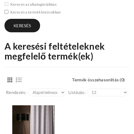
Keresés az alkategóriákban
Keresés a termék leírásokban
A keresési feltételeknek
megfelelő termék(ek)
Termék összehasonlítás (0)
Rendezés:
Listázás: