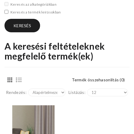
Keresés az alkategóriákban
Keresés a termék leírásokban
A keresési feltételeknek
megfelelő termék(ek)
Termék összehasonlítás (0)
Rendezés:
Listázás: