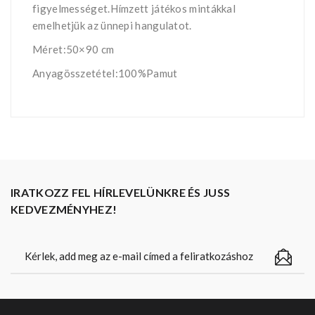
figyelmességet.Hímzett játékos mintákkal
emelhetjük az ünnepi hangulatot.
Méret:50×90 cm
Anyagösszetétel:100%Pamut
IRATKOZZ FEL HÍRLEVELÜNKRE ÉS JUSS
KEDVEZMÉNYHEZ!