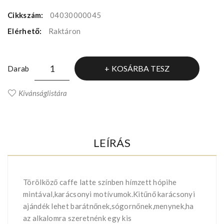
Cikkszám:
04030000045
Elérhető:
Raktáron
KOSÁRBA TESZ
Darab
Kívánságlistára
LEÍRÁS
Törölköző caffe latte színben hímzett hópihe
mintával,karácsonyi motívumok.Kitűnő karácsonyi
ajándék lehet barátnőnek,sógornőnek,menynek,ha
az alkalomra szeretnénk egy kis