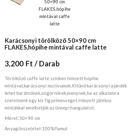
Karácsonyi törölköző 50×90 cm
FLAKES,hópihe mintával caffe latte
3,200 Ft
/ Darab
Törölköző caffe latte színben hímzett hópihe
mintával,karácsonyi motívumok.Kitűnő karácsonyi ajándék
lehet barátnőnek,sógornőnek,menynek,ha az alkalomra
szeretnénk egy kis figyelmességet.Hímzett játékos
mintákkal emelhetjük az ünnepi hangulatot.
Méret:50×90 cm
Anyagösszetétel:100%Pamut