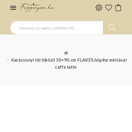
Karácsonyi törölköző 50×90 cm FLAKES,hópihe mintával
caffe latte