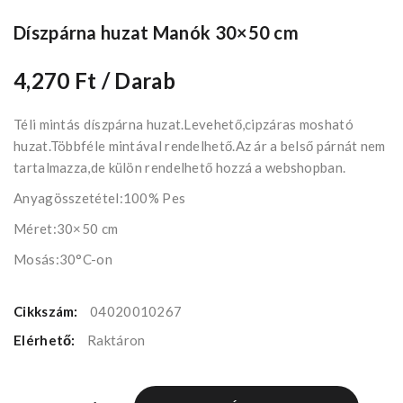
Díszpárna huzat Manók 30×50 cm
4,270 Ft
/ Darab
Téli mintás díszpárna huzat.Levehető,cipzáras mosható
huzat.Többféle mintával rendelhető.Az ár a belső párnát nem
tartalmazza,de külön rendelhető hozzá a webshopban.
Anyagösszetétel:100% Pes
Méret:30×50 cm
Mosás:30°C-on
Cikkszám:
04020010267
Elérhető:
Raktáron