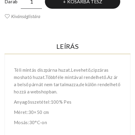
KOSÁRBA TESZ
Darab
Kívánságlistára
LEÍRÁS
Téli mintás díszpárna huzat.Levehető,cipzáras
mosható huzat.Többféle mintával rendelhető.Az ár
a belső párnát nem tartalmazza,de külön rendelhető
hozzá a webshopban.
Anyagösszetétel:100% Pes
Méret:30×50 cm
Mosás:30°C-on