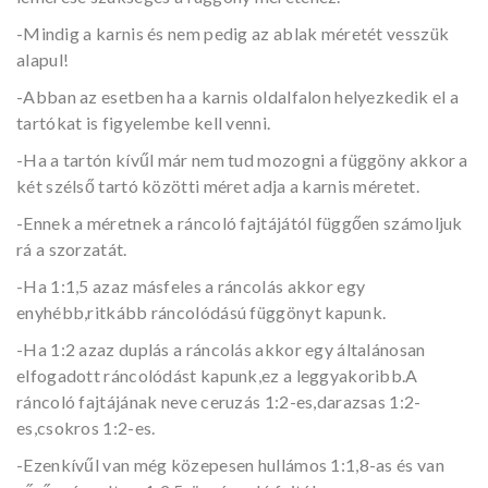
-Mindig a karnis és nem pedig az ablak méretét vesszük
alapul!
-Abban az esetben ha a karnis oldalfalon helyezkedik el a
tartókat is figyelembe kell venni.
-Ha a tartón kívűl már nem tud mozogni a függöny akkor a
két szélső tartó közötti méret adja a karnis méretet.
-Ennek a méretnek a ráncoló fajtájától függően számoljuk
rá a szorzatát.
-Ha 1:1,5 azaz másfeles a ráncolás akkor egy
enyhébb,ritkább ráncolódású függönyt kapunk.
-Ha 1:2 azaz duplás a ráncolás akkor egy általánosan
elfogadott ráncolódást kapunk,ez a leggyakoribb.A
ráncoló fajtájának neve ceruzás 1:2-es,darazsas 1:2-
es,csokros 1:2-es.
-Ezenkívűl van még közepesen hullámos 1:1,8-as és van