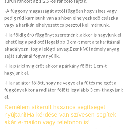
sűrűn ráncolt az 1:2,5-ös ráncoló fajták.
-A függöny magasságát attól függően hogy sínes vagy
pedig rúd karnisunk van a sínben elhelyezkedő csúszka
vagy a karikán elhelyezett csipesztől kell mérnünk.
-Ha földig érő függönyt szeretnénk ,akkor is hagyjunk el
lehetőleg a padlótól legalább 3 cm-t mert a takarításnál
akadályozni fog a lelógó anyag.Ezenkívűl némely anyag
saját súlyánál fogva nyúlik.
-Ha párkányig érőt akkor a párkány fölött 1 cm-t
hagyjunk el.
-Ha radiátor fölött, hogy ne vegye el a fűtés melegét a
függöny,akkor a radiátor fölött legalább 3 cm-t hagyjunk
el.
Remélem síkerűlt hasznos segítséget
nyújtani!Ha kérdése van szívesen segítek
akár e-mailon vagy telefonon is!