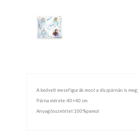
A kedvelt mesefigurák most a díszpárnán is meg
Párna mérete:40×40 cm
Anyagösszetétel:100%pamut