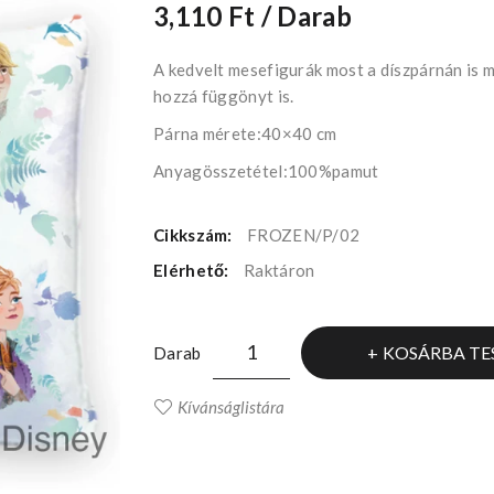
3,110 Ft
/ Darab
A kedvelt mesefigurák most a díszpárnán is
hozzá függönyt is.
Párna mérete:40×40 cm
Anyagösszetétel:100%pamut
Cikkszám:
FROZEN/P/02
Elérhető:
Raktáron
KOSÁRBA TE
Darab
Kívánságlistára