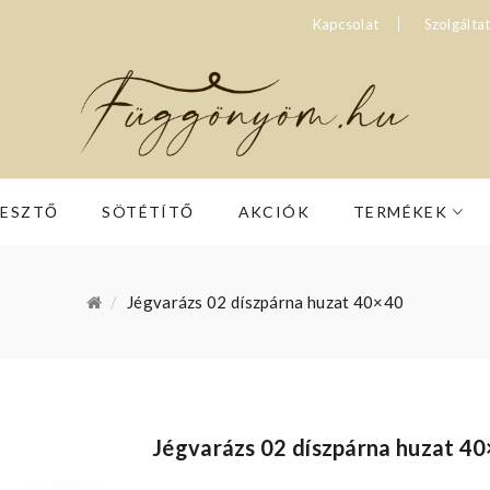
Kapcsolat
Szolgálta
RESZTŐ
SÖTÉTÍTŐ
AKCIÓK
TERMÉKEK
Jégvarázs 02 díszpárna huzat 40×40
Jégvarázs 02 díszpárna huzat 4