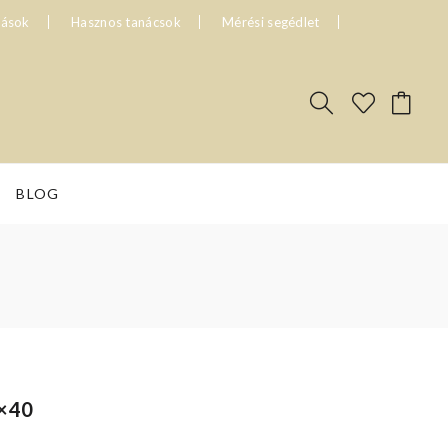
tások
Hasznos tanácsok
Mérési segédlet
BLOG
0×40