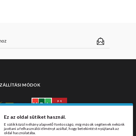
ZÁLLÍTÁSI MÓDOK
Ez az oldal sütiket használ.
E sütik közül néhány alapvető fontosságú, míg mások segítenek nekünk
javítani a felhasználói élményt azáltal, hogy betekintést nyújtanak az
oldal használatába.