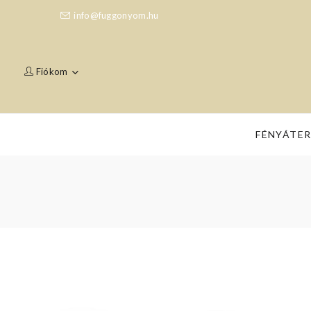
info@fuggonyom.hu
Fiókom
FÉNYÁTE