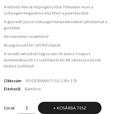
A kedvelt Marvel képregény hőse Pókember most a
szőnyegen megjelenve díszítheti a gyerekszobát .
A gyermek játszó szőnyegen kényelmesebben játszhatnak a
gyerekek.
Két méretben rendelhető!
Anyagösszetétel:100%Poliamid
A termék méreténél fogva nem fér bele a Foxpost
automatába,ezért a szállításnál kérjük válassza a postai
házhoz szállítást!
Cikkszám:
SPIDERMAN/T/01/130×170
Elérhető:
Raktáron
KOSÁRBA TESZ
Darab