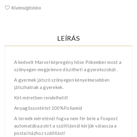
Kívánságlistára
LEÍRÁS
A kedvelt Marvel képregény hőse Pókember most a
szőnyegen megjelenve díszítheti a gyerekszobát .
A gyermek játszó szőnyegen kényelmesebben
játszhatnak a gyerekek.
Két méretben rendelhető!
Anyagösszetétel:100%Poliamid
A termék méreténél fogva nem fér bele a Foxpost
automatába,ezért a szállításnál kérjük válassza a
postai házhoz szállítást!