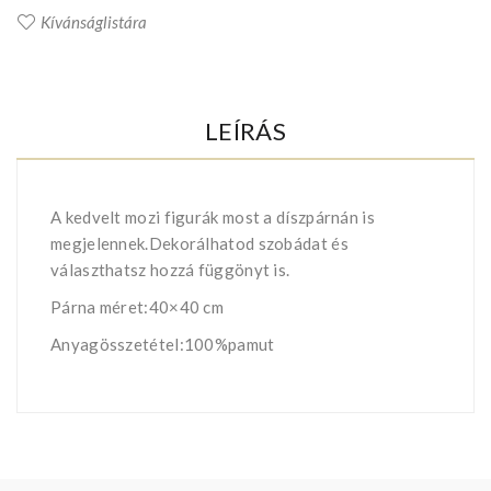
Kívánságlistára
LEÍRÁS
A kedvelt mozi figurák most a díszpárnán is
megjelennek.Dekorálhatod szobádat és
választhatsz hozzá függönyt is.
Párna méret:40×40 cm
Anyagösszetétel:100%pamut