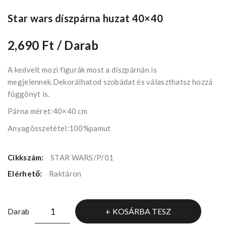
Star wars díszpárna huzat 40×40
2,690 Ft
/ Darab
A kedvelt mozi figurák most a díszpárnán is
megjelennek.Dekorálhatod szobádat és választhatsz hozzá
függönyt is.
Párna méret:40×40 cm
Anyagösszetétel:100%pamut
Cikkszám:
STAR WARS/P/01
Elérhető:
Raktáron
KOSÁRBA TESZ
Darab