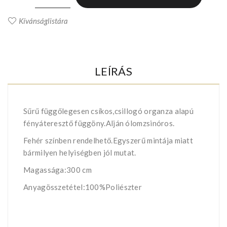
Kívánságlistára
LEÍRÁS
Sűrű függőlegesen csíkos,csillogó organza alapú
fényáteresztő függöny.Alján ólomzsinóros.
Fehér színben rendelhető.Egyszerű mintája miatt
bármilyen helyiségben jól mutat.
Magassága:300 cm
Anyagösszetétel:100%Poliészter