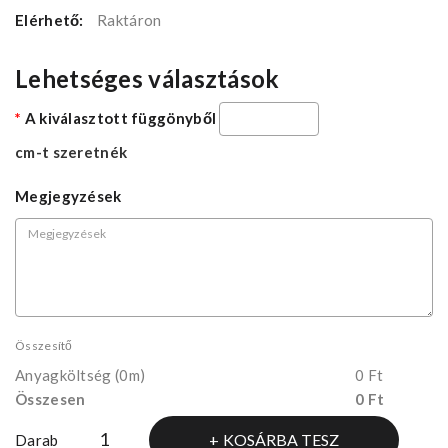
Elérhető:
Raktáron
Lehetséges választások
A kiválasztott függönyből
cm-t szeretnék
Megjegyzések
Összesítő
Anyagköltség
(0m)
0 Ft
Összesen
0 Ft
KOSÁRBA TESZ
Darab