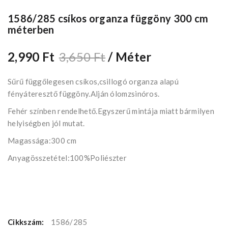
1586/285 csíkos organza függöny 300 cm
méterben
2,990 Ft
3,650 Ft
/ Méter
Sűrű függőlegesen csíkos,csillogó organza alapú
fényáteresztő függöny.Alján ólomzsinóros.
Fehér színben rendelhető.Egyszerű mintája miatt bármilyen
helyiségben jól mutat.
Magassága:300 cm
Anyagösszetétel:100%Poliészter
Cikkszám:
1586/285