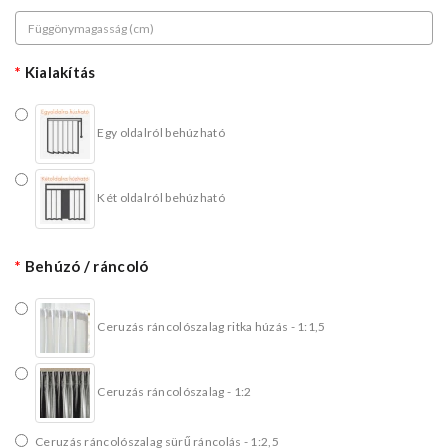
Kialakítás
Egy oldalról behúzható
Két oldalról behúzható
Behúzó / ráncoló
Ceruzás ráncolószalag ritka húzás - 1:1,5
Ceruzás ráncolószalag - 1:2
Ceruzás ráncolószalag sürű ráncolás - 1:2,5