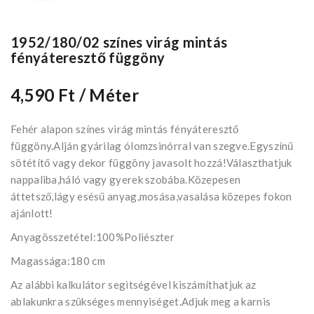
1952/180/02 színes virág mintás
fényáteresztő függöny
4,590 Ft
/ Méter
Fehér alapon színes virág mintás fényáteresztő
függöny.Alján gyárilag ólomzsinórral van szegve.Egyszínű
sötétítő vagy dekor függöny javasolt hozzá!Választhatjuk
nappaliba,háló vagy gyerek szobába.Közepesen
áttetsző,lágy esésű anyag,mosása,vasalása közepes fokon
ajánlott!
Anyagösszetétel:100%Poliészter
Magassága:180 cm
Az alábbi kalkulátor segìtségével kiszámíthatjuk az
ablakunkra szükséges mennyiséget.Adjuk meg a karnis