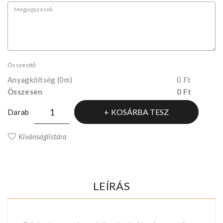
Összesítő
Anyagköltség
(0m)
0 Ft
Összesen
0 Ft
KOSÁRBA TESZ
Darab
Kívánságlistára
LEÍRÁS