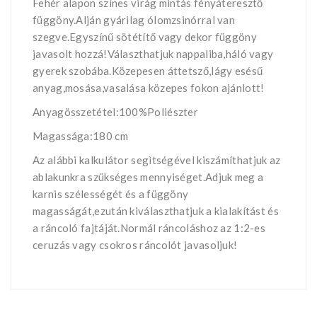
Fehér alapon színes virág mintás fényáteresztő
függöny.Alján gyárilag ólomzsinórral van
szegve.Egyszínű sötétítő vagy dekor függöny
javasolt hozzá!Választhatjuk nappaliba,háló vagy
gyerek szobába.Közepesen áttetsző,lágy esésű
anyag,mosása,vasalása közepes fokon ajánlott!
Anyagösszetétel:100%Poliészter
Magassága:180 cm
Az alábbi kalkulátor segìtségével kiszámíthatjuk az
ablakunkra szükséges mennyiséget.Adjuk meg a
karnis szélességét és a függöny
magasságát,ezután kiválaszthatjuk a kialakítást és
a ráncoló fajtáját.Normál ráncoláshoz az 1:2-es
ceruzás vagy csokros ráncolót javasoljuk!