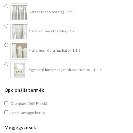
Darázs ráncolószalag - 1:2
Csokros ráncolószalag - 1:2
Hullámos rúdra húzható - 1:1,8
Egyszerű körbeszegés vitrázsrúdhoz - 1:1,5
Opcionális termék
Ólomlap
(+560 Ft / db)
Leeső anyagot kéri-e
Megjegyzések