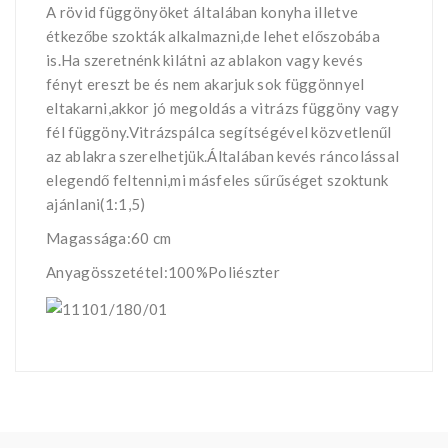
A rövid függönyöket általában konyha illetve
étkezőbe szokták alkalmazni,de lehet előszobába
is.Ha szeretnénk kilátni az ablakon vagy kevés
fényt ereszt be és nem akarjuk sok függönnyel
eltakarni,akkor jó megoldás a vitrázs függöny vagy
fél függöny.Vitrázspálca segítségével közvetlenűl
az ablakra szerelhetjük.Általában kevés ráncolással
elegendő feltenni,mi másfeles sűrűséget szoktunk
ajánlani(1:1,5)
Magassága:60 cm
Anyagösszetétel:100%Poliészter