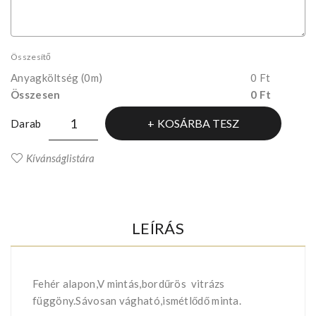
Összesítő
Anyagköltség
(0m)
0 Ft
Összesen
0 Ft
KOSÁRBA TESZ
Darab
Kívánságlistára
LEÍRÁS
Fehér alapon,V mintás,bordűrös vitrázs
függöny.Sávosan vágható,ismétlődő minta.