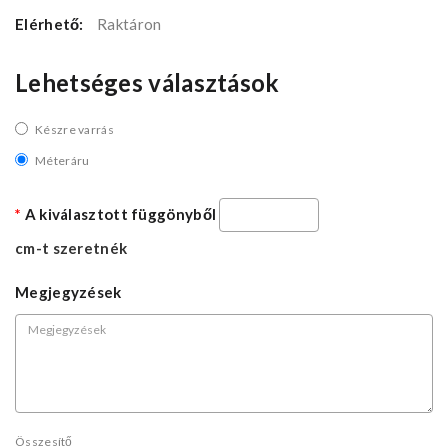
Elérhető:
Raktáron
Lehetséges választások
Készre varrás
Méteráru
A kiválasztott függönyből
cm-t szeretnék
Megjegyzések
Összesítő