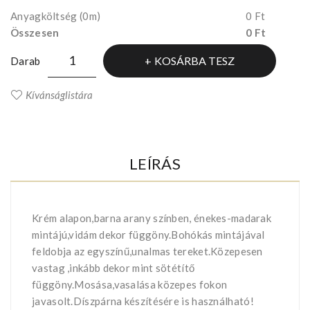
Anyagköltség
(0m)
0 Ft
Összesen
0 Ft
KOSÁRBA TESZ
Darab
Kívánságlistára
LEÍRÁS
Krém alapon,barna arany színben, énekes-madarak
mintájú,vidám dekor függöny.Bohókás mintájával
feldobja az egyszínű,unalmas tereket.Közepesen
vastag ,inkább dekor mint sötétítő
függöny.Mosása,vasalása közepes fokon
javasolt.Díszpárna készítésére is használható!