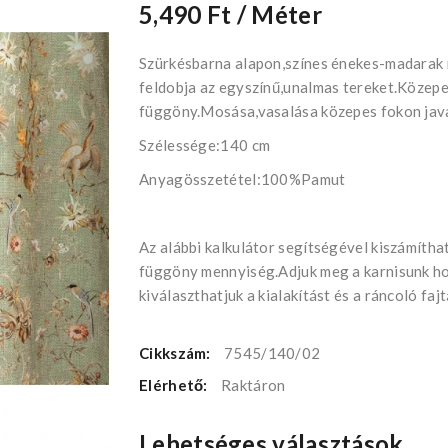
5,490 Ft
/ Méter
Szürkésbarna alapon,színes énekes-madarak 
feldobja az egyszínű,unalmas tereket.Közepe
függöny.Mosása,vasalása közepes fokon java
Szélessége:140 cm
Anyagösszetétel:100%Pamut
Az alábbi kalkulátor segítségével kiszámítha
függöny mennyiség.Adjuk meg a karnisunk h
kiválaszthatjuk a kialakítást és a ráncoló fajt
Cikkszám:
7545/140/02
Elérhető:
Raktáron
Lehetséges választások