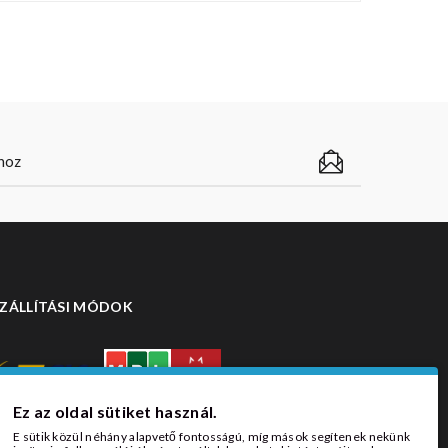
ZÁLLÍTÁSI MÓDOK
Ez az oldal sütiket használ.
E sütik közül néhány alapvető fontosságú, míg mások segítenek nekünk