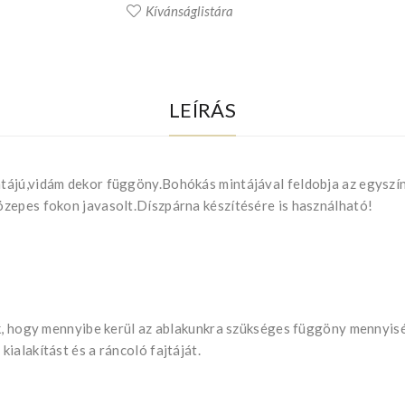
Kívánságlistára
LEÍRÁS
tájú,vidám dekor függöny.Bohókás mintájával feldobja az egyszí
zepes fokon javasolt.Díszpárna készítésére is használható!
uk, hogy mennyibe kerül az ablakunkra szükséges függöny mennyis
ialakítást és a ráncoló fajtáját.