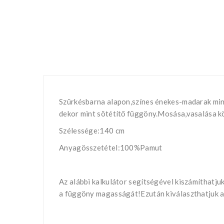
Szürkésbarna alapon,színes énekes-madarak min
dekor mint sötétítő függöny.Mosása,vasalása kö
Szélessége:140 cm
Anyagösszetétel:100%Pamut
Az alábbi kalkulátor segítségével kiszámíthatj
a függöny magasságát!Ezután kiválaszthatjuk a k