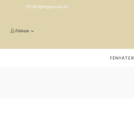
info@fuggonyom.hu
Fiókom
FÉNYÁTE