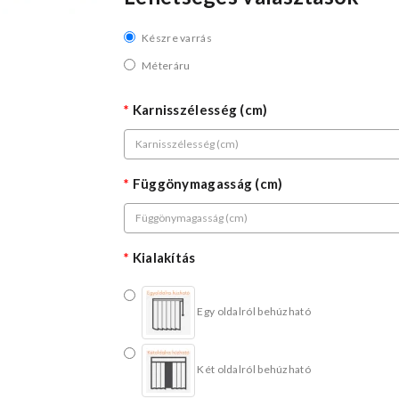
Készre varrás
Méteráru
Karnisszélesség (cm)
Függönymagasság (cm)
Kialakítás
Egy oldalról behúzható
Két oldalról behúzható