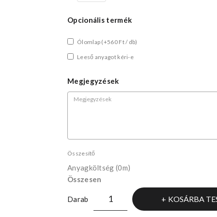
Opcionális termék
Ólomlap
(+560 Ft / db)
Leeső anyagot kéri-e
Megjegyzések
Összesítő
Anyagköltség
(0m)
Összesen
KOSÁRBA TE
Darab