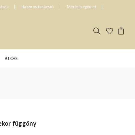
tások
Hasznos tanácsok
Mérési segédlet
BLOG
ekor függöny