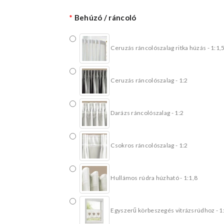
Behúzó / ráncoló
Ceruzás ráncolószalag ritka húzás - 1:1,
Ceruzás ráncolószalag - 1:2
Darázs ráncolószalag - 1:2
Csokros ráncolószalag - 1:2
Hullámos rúdra húzható - 1:1,8
Egyszerű körbeszegés vitrázsrúdhoz - 1