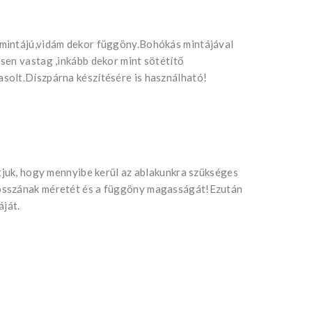
mintájú,vidám dekor függöny.Bohókás mintájával
sen vastag ,inkább dekor mint sötétítő
solt.Díszpárna készítésére is használható!
tjuk, hogy mennyibe kerül az ablakunkra szükséges
osszának méretét és a függöny magasságát!Ezután
áját.