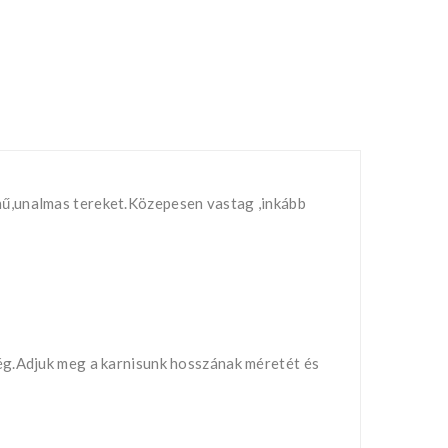
nű,unalmas tereket.Közepesen vastag ,inkább
ég.Adjuk meg a karnisunk hosszának méretét és