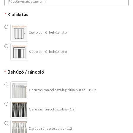
Kialakítás
Egy oldalról behúzható
Két oldalról behúzható
Behúzó / ráncoló
Ceruzás ráncolószalag ritka húzás - 1:1,5
Ceruzás ráncolószalag - 1:2
Darázs ráncolószalag - 1:2