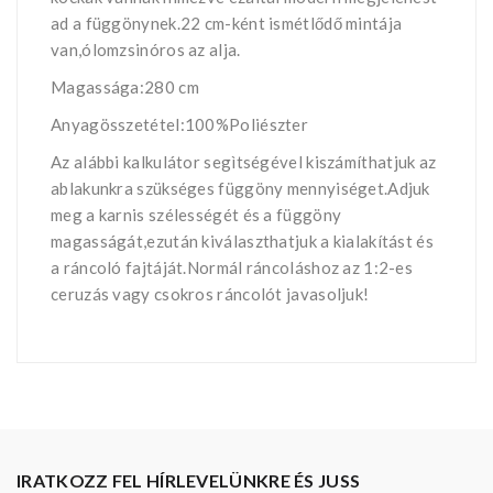
ad a függönynek.22 cm-ként ismétlődő mintája
van,ólomzsinóros az alja.
Magassága:280 cm
Anyagösszetétel:100%Poliészter
Az alábbi kalkulátor segìtségével kiszámíthatjuk az
ablakunkra szükséges függöny mennyiséget.Adjuk
meg a karnis szélességét és a függöny
magasságát,ezután kiválaszthatjuk a kialakítást és
a ráncoló fajtáját.Normál ráncoláshoz az 1:2-es
ceruzás vagy csokros ráncolót javasoljuk!
IRATKOZZ FEL HÍRLEVELÜNKRE ÉS JUSS