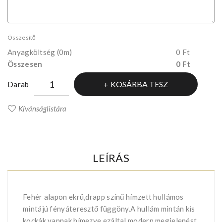
Összesítő
Anyagköltség
(0m)
0 Ft
Összesen
0 Ft
KOSÁRBA TESZ
Darab
Kívánságlistára
LEÍRÁS
Fehér alapon ekrü,drapp színű hímzett hullámos
mintájú fényáteresztő függöny.A hullám mintán kis
kockák vannak hímezve ezáltal modern megjelenést