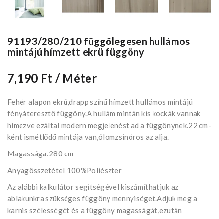
91193/280/210 függőlegesen hullámos
mintájú hímzett ekrü függöny
7,190 Ft
/ Méter
Fehér alapon ekrü,drapp színű hímzett hullámos mintájú
fényáteresztő függöny.A hullám mintán kis kockák vannak
hímezve ezáltal modern megjelenést ad a függönynek.22 cm-
ként ismétlődő mintája van,ólomzsinóros az alja.
Magassága:280 cm
Anyagösszetétel:100%Poliészter
Az alábbi kalkulátor segìtségével kiszámíthatjuk az
ablakunkra szükséges függöny mennyiséget.Adjuk meg a
karnis szélességét és a függöny magasságát,ezután