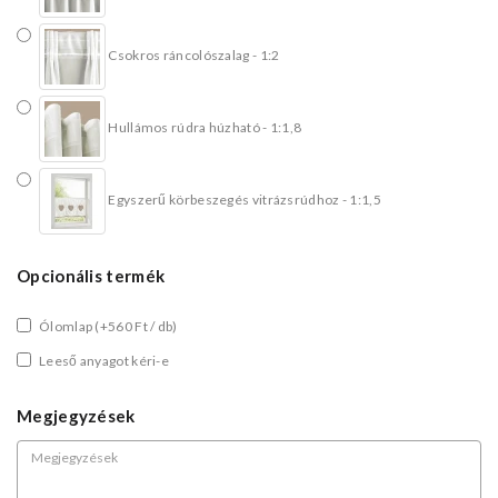
Csokros ráncolószalag - 1:2
Hullámos rúdra húzható - 1:1,8
Egyszerű körbeszegés vitrázsrúdhoz - 1:1,5
Opcionális termék
Ólomlap
(+560 Ft / db)
Leeső anyagot kéri-e
Megjegyzések