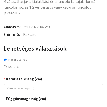
kiválaszthatjuk a kialakítást és a ráncoló fajtáját.Normál
ráncoláshoz az 1:2-es ceruzás vagy csokros ráncolót
javasoljuk!
Cikkszám:
91193/280/210
Elérhető:
Raktáron
Lehetséges választások
Készre varrás
Méteráru
Karnisszélesség (cm)
Függönymagasság (cm)