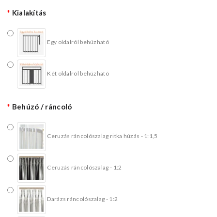
Kialakítás
Egy oldalról behúzható
Két oldalról behúzható
Behúzó / ráncoló
Ceruzás ráncolószalag ritka húzás - 1:1,5
Ceruzás ráncolószalag - 1:2
Darázs ráncolószalag - 1:2