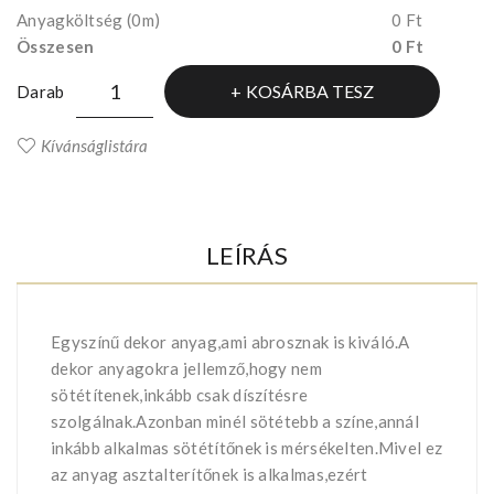
Anyagköltség
(0m)
0 Ft
Összesen
0 Ft
KOSÁRBA TESZ
Darab
Kívánságlistára
LEÍRÁS
Egyszínű dekor anyag,ami abrosznak is kiváló.A
dekor anyagokra jellemző,hogy nem
sötétítenek,inkább csak díszítésre
szolgálnak.Azonban minél sötétebb a színe,annál
inkább alkalmas sötétítőnek is mérsékelten.Mivel ez
az anyag asztalterítőnek is alkalmas,ezért