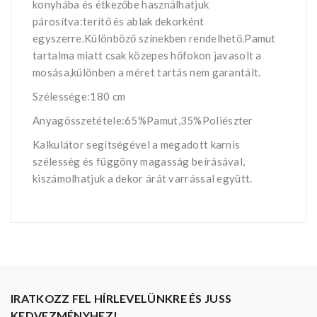
konyhába és étkezőbe használhatjuk
párosítva:terítő és ablak dekorként
egyszerre.Különböző színekben rendelhető.Pamut
tartalma miatt csak közepes hőfokon javasolt a
mosása,különben a méret tartás nem garantált.
Szélessége:180 cm
Anyagösszetétele:65%Pamut,35%Poliészter
Kalkulátor segítségével a megadott karnis
szélesség és függöny magasság beírásával,
kiszámolhatjuk a dekor árát varrással együtt.
IRATKOZZ FEL HÍRLEVELÜNKRE ÉS JUSS
KEDVEZMÉNYHEZ!