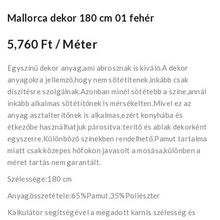
Mallorca dekor 180 cm 01 fehér
5,760 Ft
/ Méter
Egyszínű dekor anyag,ami abrosznak is kiváló.A dekor
anyagokra jellemző,hogy nem sötétítenek,inkább csak
díszítésre szolgálnak.Azonban minél sötétebb a színe,annál
inkább alkalmas sötétítőnek is mérsékelten.Mivel ez az
anyag asztalterítőnek is alkalmas,ezért konyhába és
étkezőbe használhatjuk párosítva:terítő és ablak dekorként
egyszerre.Különböző színekben rendelhető.Pamut tartalma
miatt csak közepes hőfokon javasolt a mosása,különben a
méret tartás nem garantált.
Szélessége:180 cm
Anyagösszetétele:65%Pamut,35%Poliészter
Kalkulátor segítségével a megadott karnis szélesség és