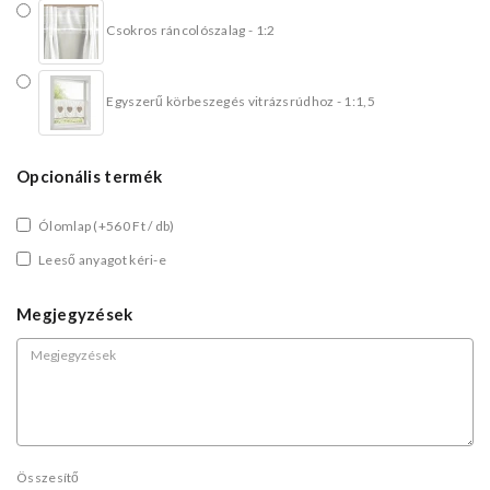
Csokros ráncolószalag - 1:2
Egyszerű körbeszegés vitrázsrúdhoz - 1:1,5
Opcionális termék
Ólomlap
(+560 Ft / db)
Leeső anyagot kéri-e
Megjegyzések
Összesítő