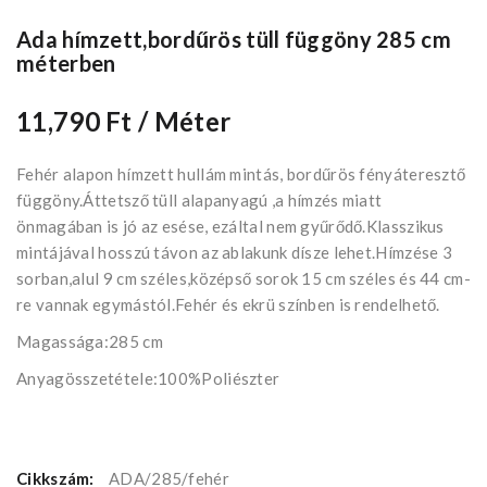
Ada hímzett,bordűrös tüll függöny 285 cm
méterben
11,790 Ft
/ Méter
Fehér alapon hímzett hullám mintás, bordűrös fényáteresztő
függöny.Áttetsző tüll alapanyagú ,a hímzés miatt
önmagában is jó az esése, ezáltal nem gyűrődő.Klasszikus
mintájával hosszú távon az ablakunk dísze lehet.Hímzése 3
sorban,alul 9 cm széles,középső sorok 15 cm széles és 44 cm-
re vannak egymástól.Fehér és ekrü színben is rendelhető.
Magassága:285 cm
Anyagösszetétele:100%Poliészter
Cikkszám:
ADA/285/fehér