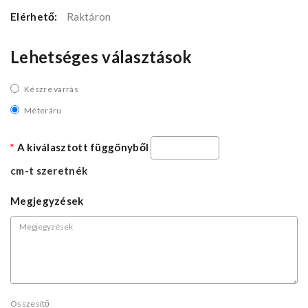
Elérhető:
Raktáron
Lehetséges választások
Készre varrás
Méteráru
A kiválasztott függönyből
cm-t szeretnék
Megjegyzések
Összesítő