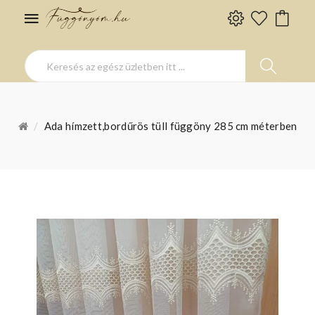
Ada hímzett,bordűrös tüll függöny 285 cm méterben