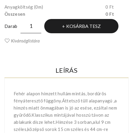
Anyagköltség
(0m)
0 Ft
Összesen
0 Ft
KOSÁRBA TESZ
Darab
Kívánságlistára
LEÍRÁS
Fehér alapon hímzett hullám mintás, bordűrös
fényáteresztő függöny.Áttetsző tüll alapanyagú ,a
hímzés miatt önmagában is jó az esése, ezáltal nem
gyűrődő.Klasszikus mintájával hosszú távon az
ablakunk dísze lehet.Hímzése 3 sorban,alul 9 cm
széles,középső sorok 15 cm széles és 44 cm-re