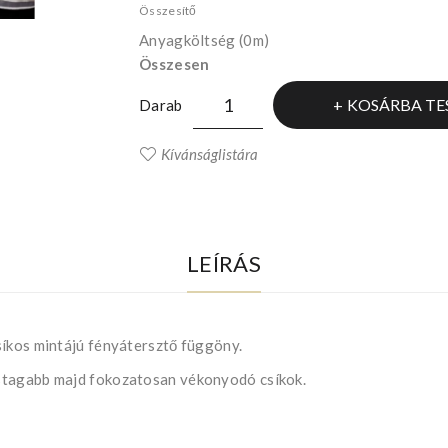
Összesítő
Anyagköltség
(0m)
Összesen
KOSÁRBA TE
Darab
Kívánságlistára
LEÍRÁS
síkos mintájú fényátersztő függöny.
stagabb majd fokozatosan vékonyodó csíkok.