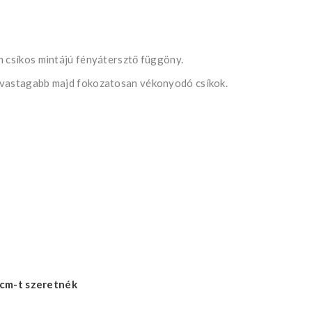
n csíkos mintájú fényátersztő függöny.
 vastagabb majd fokozatosan vékonyodó csíkok.
cm-t szeretnék