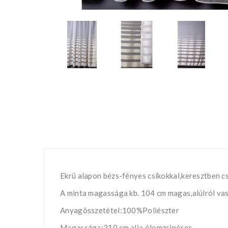
Ekrü alapon bézs-fényes csíkokkal,keresztben c
A minta magassága kb. 104 cm magas,alúlról va
Anyagösszetétel:100%Poliészter
Magassága:310 cm,alja ólomzsinóros.