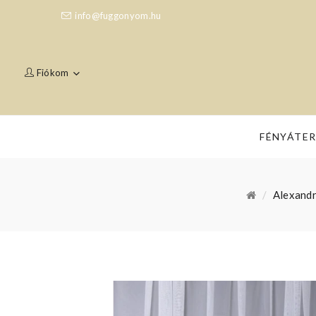
info@fuggonyom.hu
Fiókom
FÉNYÁTE
Alexandr