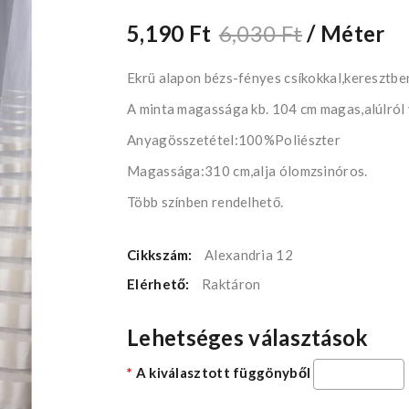
5,190 Ft
6,030 Ft
/ Méter
Ekrü alapon bézs-fényes csíkokkal,keresztbe
A minta magassága kb. 104 cm magas,alúlról
Anyagösszetétel:100%Poliészter
Magassága:310 cm,alja ólomzsinóros.
Több színben rendelhető.
Cikkszám:
Alexandria 12
Elérhető:
Raktáron
Lehetséges választások
A kiválasztott függönyből