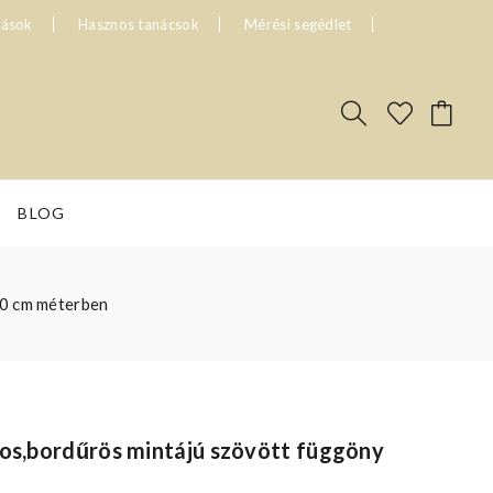
tások
Hasznos tanácsok
Mérési segédlet
BLOG
10 cm méterben
kos,bordűrös mintájú szövött függöny