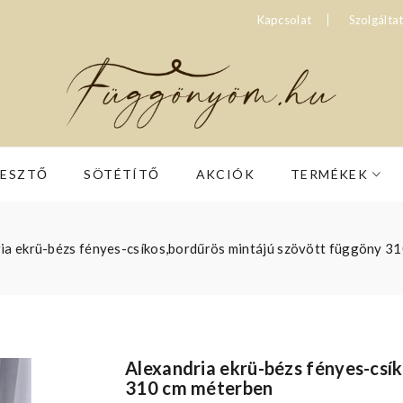
Kapcsolat
Szolgálta
RESZTŐ
SÖTÉTÍTŐ
AKCIÓK
TERMÉKEK
ia ekrü-bézs fényes-csíkos,bordűrös mintájú szövött függöny 3
Alexandria ekrü-bézs fényes-csí
310 cm méterben