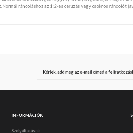
ját.Normál ráncoláshoz az 1:2-es ceruzás vagy csokros ráncolót ja
INFORMÁCIÓK
S
Szolgáltatások