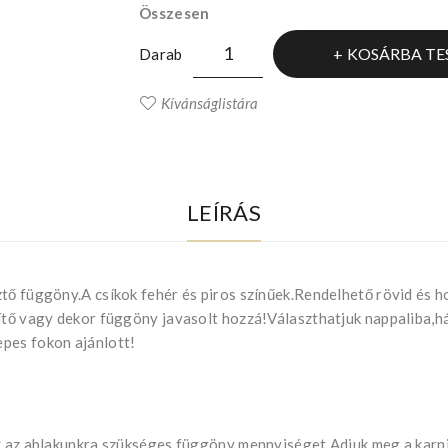
Összesen
KOSÁRBA TE
Darab
Kívánságlistára
LEÍRÁS
tő függöny.A csíkok fehér és piros színűek.Rendelhető rövid és ho
títő vagy dekor függöny javasolt hozzá!Választhatjuk nappaliba
pes fokon ajánlott!
uk az ablakunkra szükséges függöny mennyiséget.Adjuk meg a kar