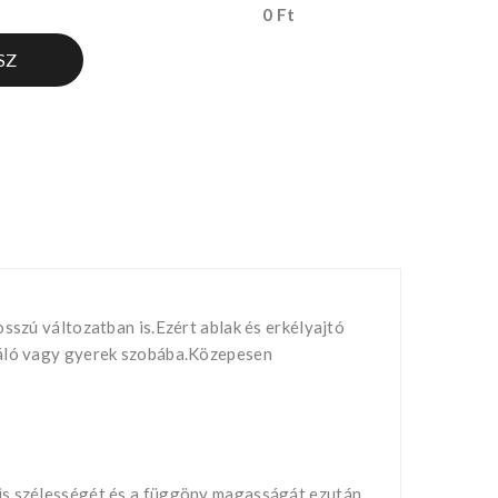
0 Ft
SZ
sszú változatban is.Ezért ablak és erkélyajtó
,háló vagy gyerek szobába.Közepesen
nis szélességét és a függöny magasságát,ezután