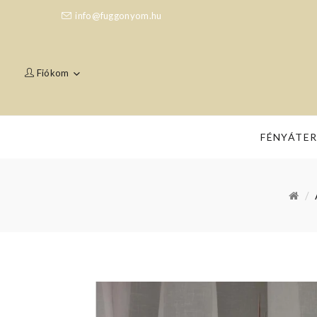
info@fuggonyom.hu
Fiókom
FÉNYÁTE