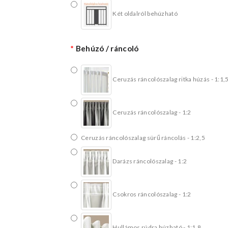
Két oldalról behúzható
Behúzó / ráncoló
Ceruzás ráncolószalag ritka húzás - 1:1,
Ceruzás ráncolószalag - 1:2
Ceruzás ráncolószalag sürű ráncolás - 1:2,5
Darázs ráncolószalag - 1:2
Csokros ráncolószalag - 1:2
Hullámos rúdra húzható - 1:1,8