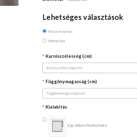
Lehetséges választások
Készre varrás
Méteráru
Karnisszélesség (cm)
Függönymagasság (cm)
Kialakítás
Egy oldalról behúzható