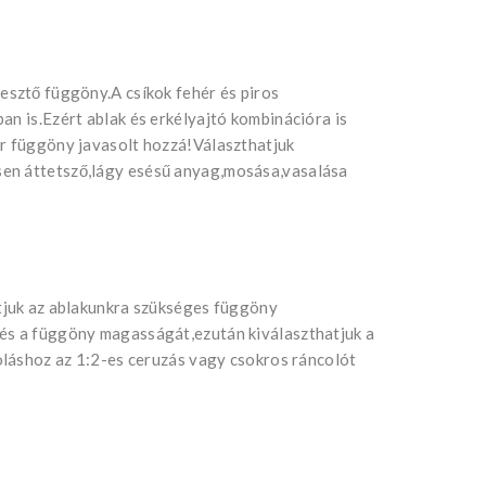
esztő függöny.A csíkok fehér és piros
an is.Ezért ablak és erkélyajtó kombinációra is
or függöny javasolt hozzá!Választhatjuk
en áttetsző,lágy esésű anyag,mosása,vasalása
atjuk az ablakunkra szükséges függöny
 és a függöny magasságát,ezután kiválaszthatjuk a
coláshoz az 1:2-es ceruzás vagy csokros ráncolót