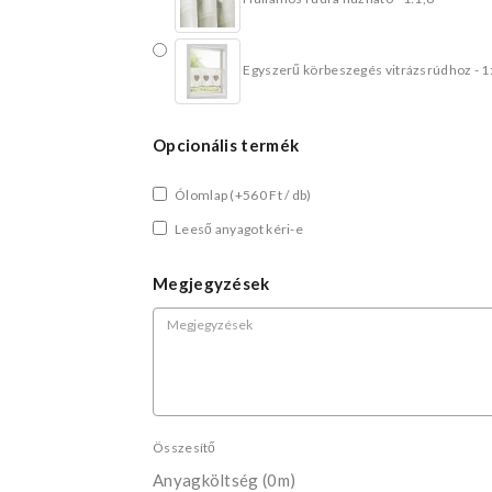
Egyszerű körbeszegés vitrázsrúdhoz - 1
Opcionális termék
Ólomlap
(+560 Ft / db)
Leeső anyagot kéri-e
Megjegyzések
Összesítő
Anyagköltség
(0m)