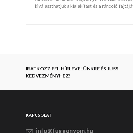
kiválaszthatjuk a kialakítást és a ráncoló fajtá
IRATKOZZ FEL HÍRLEVELÜNKRE ÉS JUSS
KEDVEZMÉNYHEZ!
KAPCSOLAT
info@fuggonyom.hu