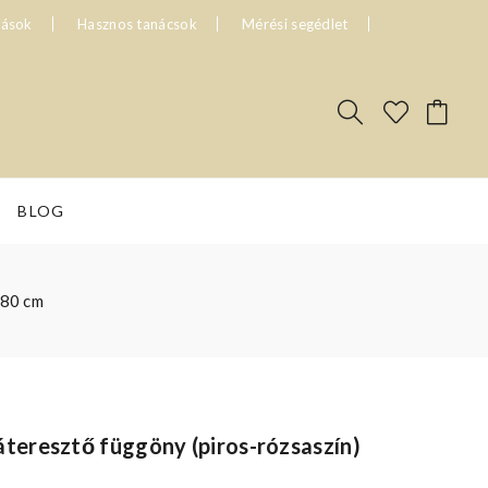
tások
Hasznos tanácsok
Mérési segédlet
BLOG
180 cm
eresztő függöny (piros-rózsaszín)