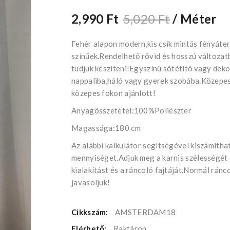
2,990 Ft
5,020 Ft
/ Méter
Fehér alapon modern,kis csík mintás fényáter
színűek.Rendelhető rövid és hosszú változatb
tudjuk készíteni!Egyszínű sötétítő vagy dek
nappaliba,háló vagy gyerek szobába.Közepes
közepes fokon ajánlott!
Anyagösszetétel:100%Poliészter
Magassága:180 cm
Az alábbi kalkulátor segìtségével kiszámíth
mennyiséget.Adjuk meg a karnis szélességét
kialakítást és a ráncoló fajtáját.Normál rán
javasoljuk!
Cikkszám:
AMSTERDAM18
Elérhető:
Raktáron