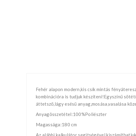
Fehér alapon modern,kis csík mintás fényáteresz
kombinációra is tudjuk készíteni!Egyszínű söté
áttetsző,lágy esésű anyag,mosása,vasalása köze
Anyagösszetétel:100%Poliészter
Magassága:180 cm
Az alábbi kalkulátor segìtségével kiszámíthatj