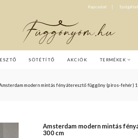
Kapcsolat
Szolgálta
RESZTŐ
SÖTÉTÍTŐ
AKCIÓK
TERMÉKEK
Amsterdam modern mintás fényáteresztő függöny (piros-fehér) 
Amsterdam modern mintás fényát
300 cm