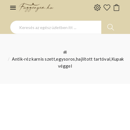
Antik-réz karnis szett,egysoros,hajlított tartóval,Kupak
véggel