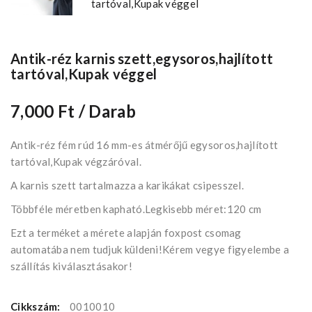
Antik-réz karnis szett,egysoros,hajlított
tartóval,Kupak véggel
7,000 Ft
/ Darab
Antik-réz fém rúd 16 mm-es átmérőjű egysoros,hajlított
tartóval,Kupak végzáróval.
A karnis szett tartalmazza a karikákat csipesszel.
Többféle méretben kapható.Legkisebb méret:120 cm
Ezt a terméket a mérete alapján foxpost csomag
automatába nem tudjuk küldeni!Kérem vegye figyelembe a
szállítás kiválasztásakor!
Cikkszám:
0010010