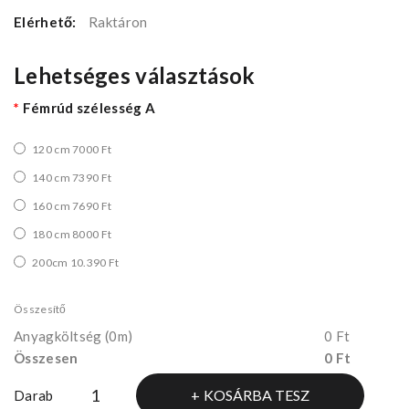
Elérhető:
Raktáron
Lehetséges választások
Fémrúd szélesség A
120 cm 7000 Ft
140 cm 7390 Ft
160 cm 7690 Ft
180 cm 8000 Ft
200cm 10.390 Ft
Összesítő
Anyagköltség
(0m)
0 Ft
Összesen
0 Ft
KOSÁRBA TESZ
Darab