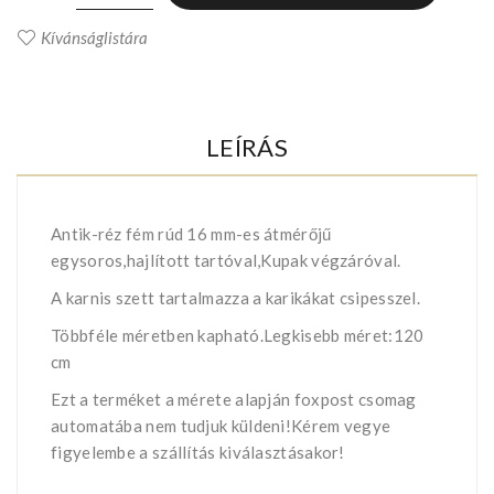
Kívánságlistára
LEÍRÁS
Antik-réz fém rúd 16 mm-es átmérőjű
egysoros,hajlított tartóval,Kupak végzáróval.
A karnis szett tartalmazza a karikákat csipesszel.
Többféle méretben kapható.Legkisebb méret:120
cm
Ezt a terméket a mérete alapján foxpost csomag
automatába nem tudjuk küldeni!Kérem vegye
figyelembe a szállítás kiválasztásakor!