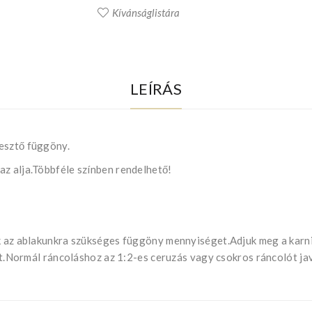
Kívánságlistára
LEÍRÁS
esztő függöny.
az alja.Többféle színben rendelhető!
uk az ablakunkra szükséges függöny mennyiséget.Adjuk meg a kar
ját.Normál ráncoláshoz az 1:2-es ceruzás vagy csokros ráncolót ja