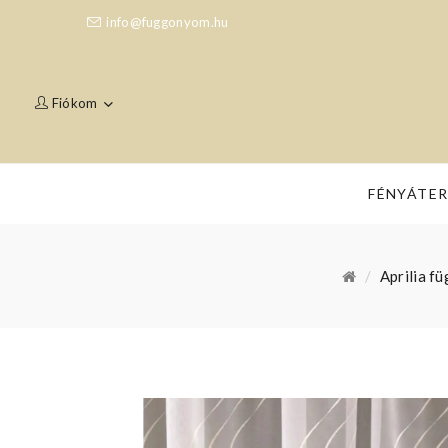
info@fuggonyom.hu
Fiókom
FÉNYÁTE
Aprilia f