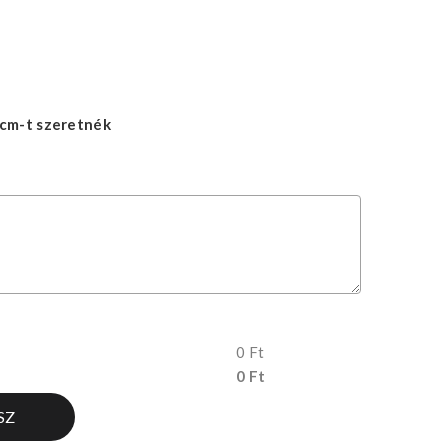
cm-t szeretnék
0 Ft
0 Ft
SZ