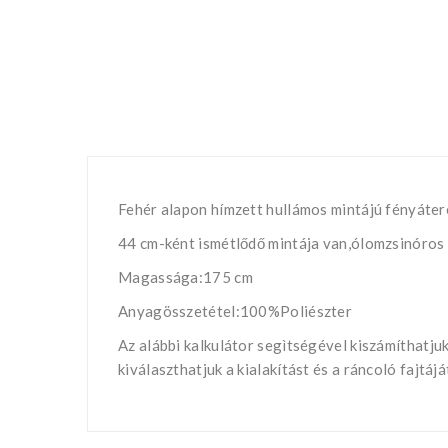
Fehér alapon hímzett hullámos mintájú fényáter
44 cm-ként ismétlődő mintája van,ólomzsinóros 
Magassága:175 cm
Anyagösszetétel:100%Poliészter
Az alábbi kalkulátor segìtségével kiszámíthatj
kiválaszthatjuk a kialakítást és a ráncoló fajtá