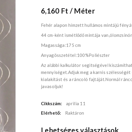
6,160 Ft
/ Méter
Fehér alapon hímzett hullámos mintájú fényá
44 cm-ként ismétlődő mintája van,ólomzsinór
Magassága:175 cm
Anyagösszetétel:100%Poliészter
Az alábbi kalkulátor segìtségével kiszámíth
mennyiséget.Adjuk meg a karnis szélességét
kialakítást és a ráncoló fajtáját.Normál rán
javasoljuk!
Cikkszám:
aprilia 11
Elérhető:
Raktáron
Lehetséges választások