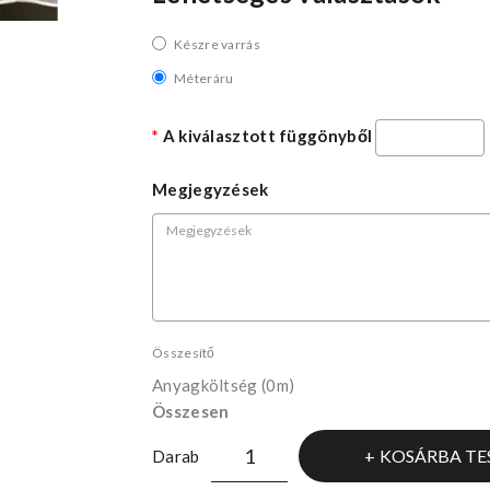
Készre varrás
Méteráru
A kiválasztott függönyből
Megjegyzések
Összesítő
Anyagköltség
(0m)
Összesen
KOSÁRBA TE
Darab