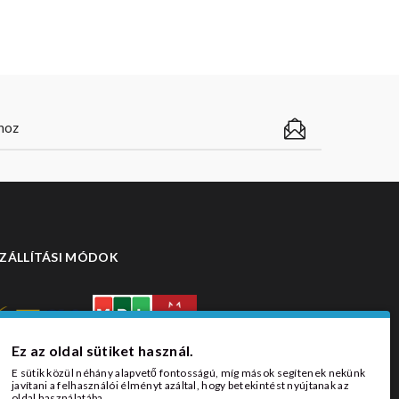
ZÁLLÍTÁSI MÓDOK
Ez az oldal sütiket használ.
E sütik közül néhány alapvető fontosságú, míg mások segítenek nekünk
javítani a felhasználói élményt azáltal, hogy betekintést nyújtanak az
oldal használatába.