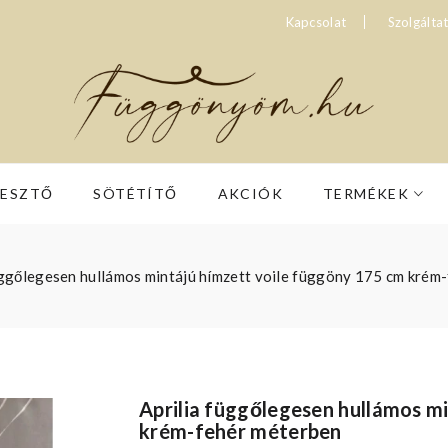
Kapcsolat
Szolgálta
RESZTŐ
SÖTÉTÍTŐ
AKCIÓK
TERMÉKEK
üggőlegesen hullámos mintájú hímzett voile függöny 175 cm krém
Aprilia függőlegesen hullámos m
krém-fehér méterben