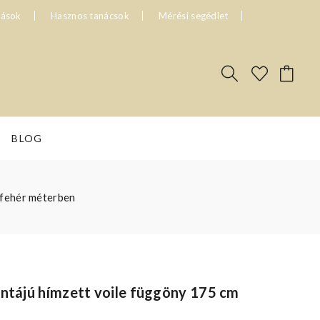
tások
Hasznos tanácsok
Mérési segédlet
BLOG
-fehér méterben
intájú hímzett voile függöny 175 cm