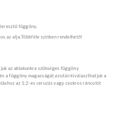
teresztő függöny.
os az alja.Többféle színben rendelhető!
atjuk az ablakunkra szükséges függöny
 és a függöny magasságát,ezután kiválaszthatjuk a
coláshoz az 1:2-es ceruzás vagy csokros ráncolót