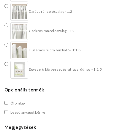
Darázs ráncolószalag - 1:2
Csokros ráncolószalag - 1:2
Hullámos rúdra húzható - 1:1,8
Egyszerű körbeszegés vitrázsrúdhoz - 1:1,5
Opcionális termék
Ólomlap
Leeső anyagot kéri-e
Megjegyzések