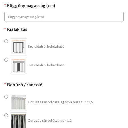
Függönymagasság (cm)
Kialakítás
Egy oldalról behúzható
Két oldalról behúzható
Behúzó / ráncoló
Ceruzás ráncolószalag ritka húzás - 1:1,5
Ceruzás ráncolószalag - 1:2