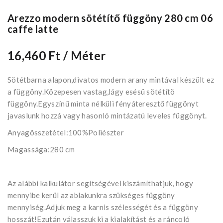
Arezzo modern sötétítő függöny 280 cm 06
caffe latte
16,460 Ft
/ Méter
Sötétbarna alapon,divatos modern arany mintával készült ez
a függöny.Közepesen vastag,lágy esésü sötétítö
függöny.Egyszínű minta nélküli fényáteresztő függönyt
javaslunk hozzá vagy hasonló mintázatú leveles függönyt.
Anyagösszetétel:100%Poliészter
Magassága:280 cm
Az alábbi kalkulátor segítségével kiszámíthatjuk, hogy
mennyibe kerül az ablakunkra szükséges függöny
mennyiség.Adjuk meg a karnis szélességét és a függöny
hosszát!Ezután válasszuk ki a kialakítást és a ráncoló