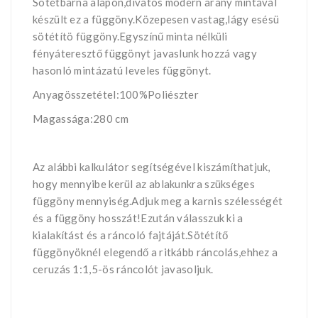
Sötétbarna alapon,divatos modern arany mintával
készült ez a függöny.Közepesen vastag,lágy esésü
sötétítö függöny.Egyszínű minta nélküli
fényáteresztő függönyt javaslunk hozzá vagy
hasonló mintázatú leveles függönyt.
Anyagösszetétel:100%Poliészter
Magassága:280 cm
Az alábbi kalkulátor segítségével kiszámíthatjuk,
hogy mennyibe kerül az ablakunkra szükséges
függöny mennyiség.Adjuk meg a karnis szélességét
és a függöny hosszát!Ezután válasszuk ki a
kialakítást és a ráncoló fajtáját.Sötétítő
függönyöknél elegendő a ritkább ráncolás,ehhez a
ceruzás 1:1,5-ös ráncolót javasoljuk.