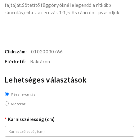
fajtáját.Sötétítő függönyöknél elegendő a ritkább
ráncolás,ehhez a ceruzás 1:1,5-ös ráncolót javasoljuk.
Cikkszám:
01020030766
Elérhető:
Raktáron
Lehetséges választások
Készre varrás
Méteráru
Karnisszélesség (cm)