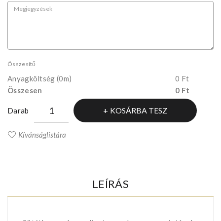
Összesítő
Anyagköltség
(0m)
0 Ft
Összesen
0 Ft
KOSÁRBA TESZ
Darab
Kívánságlistára
LEÍRÁS