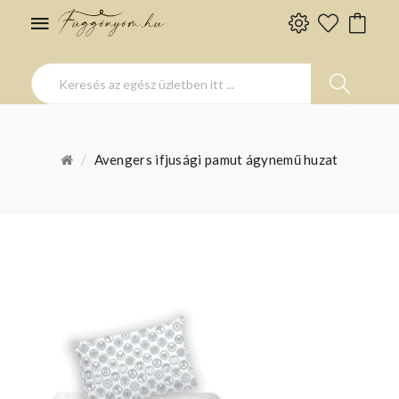
Avengers ifjusági pamut ágynemű huzat