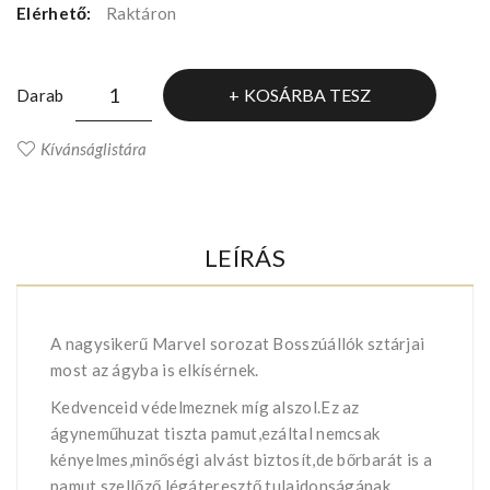
Elérhető:
Raktáron
KOSÁRBA TESZ
Darab
Kívánságlistára
LEÍRÁS
A nagysikerű Marvel sorozat Bosszúállók sztárjai
most az ágyba is elkísérnek.
Kedvenceid védelmeznek míg alszol.Ez az
ágyneműhuzat tiszta pamut,ezáltal nemcsak
kényelmes,minőségi alvást biztosít,de bőrbarát is a
pamut szellőző,légáteresztő tulajdonságának