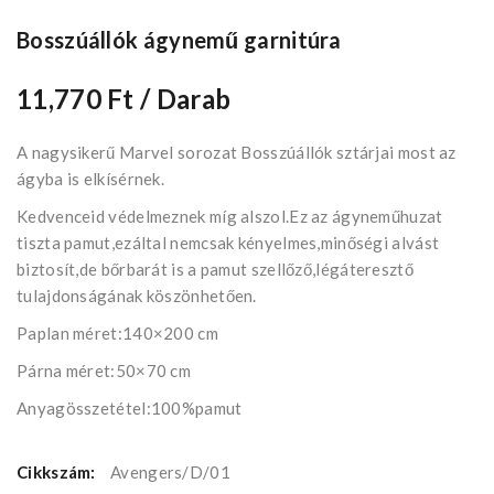
Bosszúállók ágynemű garnitúra
11,770 Ft
/ Darab
A nagysikerű Marvel sorozat Bosszúállók sztárjai most az
ágyba is elkísérnek.
Kedvenceid védelmeznek míg alszol.Ez az ágyneműhuzat
tiszta pamut,ezáltal nemcsak kényelmes,minőségi alvást
biztosít,de bőrbarát is a pamut szellőző,légáteresztő
tulajdonságának köszönhetően.
Paplan méret:140×200 cm
Párna méret:50×70 cm
Anyagösszetétel:100%pamut
Cikkszám:
Avengers/D/01