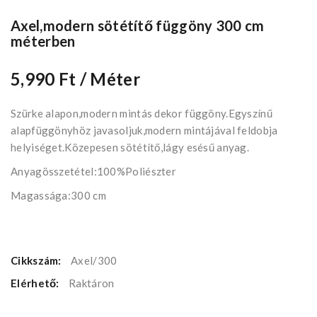
Axel,modern sötétítő függöny 300 cm
méterben
5,990 Ft
/ Méter
Szürke alapon,modern mintás dekor függöny.Egyszínű
alapfüggönyhöz javasoljuk,modern mintájával feldobja
helyiséget.Közepesen sötétítő,lágy esésű anyag.
Anyagösszetétel:100%Poliészter
Magassága:300 cm
Cikkszám:
Axel/300
Elérhető:
Raktáron