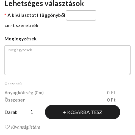
Lehetséges választások
A kiválasztott függönyből
cm-t szeretnék
Megjegyzések
Összesítő
Anyagköltség
(0m)
0 Ft
Összesen
0 Ft
KOSÁRBA TESZ
Darab
Kívánságlistára