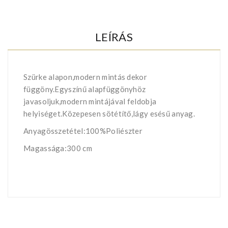
LEÍRÁS
Szürke alapon,modern mintás dekor
függöny.Egyszínű alapfüggönyhöz
javasoljuk,modern mintájával feldobja
helyiséget.Közepesen sötétítő,lágy esésű anyag.
Anyagösszetétel:100%Poliészter
Magassága:300 cm