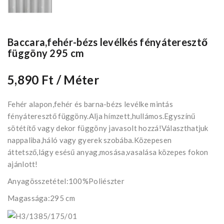
Baccara,fehér-bézs levélkés fényáteresztő
függöny 295 cm
5,890 Ft
/ Méter
Fehér alapon,fehér és barna-bézs levélke mintás
fényáteresztő függöny.Alja hímzett,hullámos.Egyszínű
sötétítő vagy dekor függöny javasolt hozzá!Választhatjuk
nappaliba,háló vagy gyerek szobába.Közepesen
áttetsző,lágy esésű anyag,mosása,vasalása közepes fokon
ajánlott!
Anyagösszetétel:100%Poliészter
Magassága:295 cm