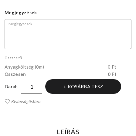
Megjegyzések
Összesítő
Anyagköltség
(0m)
0 Ft
Összesen
0 Ft
KOSÁRBA TESZ
Darab
Kívánságlistára
LEÍRÁS