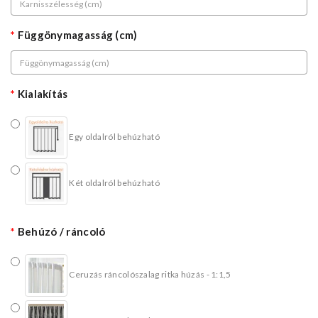
Függönymagasság (cm)
Kialakítás
Egy oldalról behúzható
Két oldalról behúzható
Behúzó / ráncoló
Ceruzás ráncolószalag ritka húzás - 1:1,5