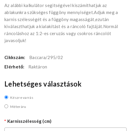
Az alábbi kalkulátor segìtségével kiszámíthatjuk az
ablakunkra szükséges függöny mennyiséget.Adjuk meg a
karnis szélességét és a függöny magasságát,ezután
kiválaszthatjuk a kialakítást és a ráncoló fajtáját.Normál
ráncoláshoz az 1:2-es ceruzás vagy csokros ráncolót
javasoljuk!
Cikkszám:
Baccara/295/02
Elérhető:
Raktáron
Lehetséges választások
Készre varrás
Méteráru
Karnisszélesség (cm)