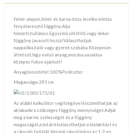
Fehér alapon,fehér és barna-bézs levélke mintás
fényáteresztő függöny.Alja
hímzett,hullámos.Egyszínű sötétítő vagy dekor
függöny javasolt hozzá!Választhatjuk
nappaliba,háló vagy gyerek szobába.Közepesen
áttetsző,lágy esésű anyag,mosása,vasalása
közepes fokon ajánlott!
Anyagösszetétel:100%Poliészter
Magassága:295 cm
Az alábbi kalkulátor segìtségével kiszámíthatjuk az
ablakunkra szükséges függöny mennyiséget.Adjuk
meg a karnis szélességét és a függöny
magasságát,ezután kiválaszthatjuk a kialakítást és
a ráncoló fajtáját.Normál ráncoláshoz az 1:2-es