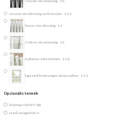
Ceruzás ráncolószalag - 1:2
Ceruzás ráncolószalag sürű ráncolás - 1:2,5
Darázs ráncolószalag - 1:2
Csokros ráncolószalag - 1:2
Hullámos rúdra húzható - 1:1,8
Egyszerű körbeszegés vitrázsrúdhoz - 1:1,5
Opcionális termék
Ólomlap
(+560 Ft / db)
Leeső anyagot kéri-e