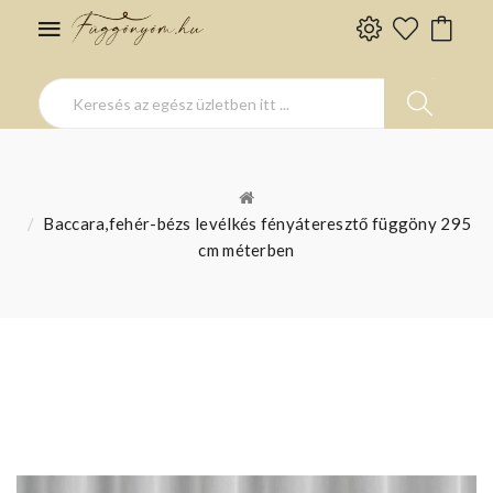
Baccara,fehér-bézs levélkés fényáteresztő függöny 295
cm méterben