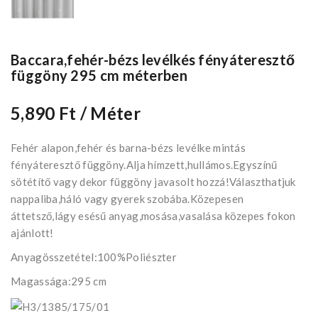
Baccara,fehér-bézs levélkés fényáteresztő
függöny 295 cm méterben
5,890 Ft
/ Méter
Fehér alapon,fehér és barna-bézs levélke mintás
fényáteresztő függöny.Alja hímzett,hullámos.Egyszínű
sötétítő vagy dekor függöny javasolt hozzá!Választhatjuk
nappaliba,háló vagy gyerek szobába.Közepesen
áttetsző,lágy esésű anyag,mosása,vasalása közepes fokon
ajánlott!
Anyagösszetétel:100%Poliészter
Magassága:295 cm