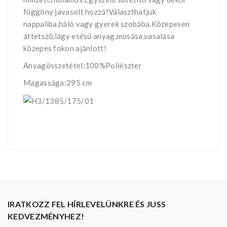
függöny javasolt hozzá!Választhatjuk
nappaliba,háló vagy gyerek szobába.Közepesen
áttetsző,lágy esésű anyag,mosása,vasalása
közepes fokon ajánlott!
Anyagösszetétel:100%Poliészter
Magassága:295 cm
IRATKOZZ FEL HÍRLEVELÜNKRE ÉS JUSS
KEDVEZMÉNYHEZ!