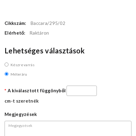
Cikkszám:
Baccara/295/02
Elérhető:
Raktáron
Lehetséges választások
Készre varrás
Méteráru
A kiválasztott függönyből
cm-t szeretnék
Megjegyzések