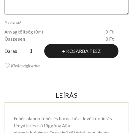
Összesítő
Anyagköltség
(0m)
0 Ft
Összesen
0 Ft
KOSÁRBA TESZ
Darab
Kívánságlistára
LEÍRÁS
Fehér alapon,fehér és barna-bézs levélke mintás
fényáteresztő függöny.Alja
hímzett,hullámos.Egyszínű sötétítő vagy dekor