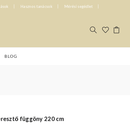
tások
Hasznos tanácsok
Mérési segédlet
BLOG
teresztő függöny 220 cm