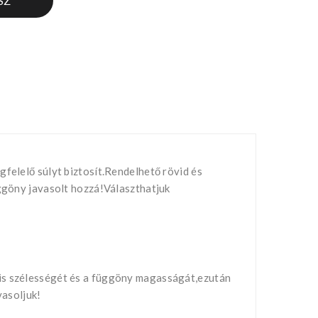
SZ
gfelelő súlyt biztosít.Rendelhető rövid és
üggöny javasolt hozzá!Választhatjuk
nis szélességét és a függöny magasságát,ezután
vasoljuk!