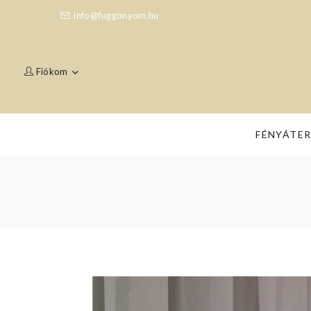
info@fuggonyom.hu
Fiókom
FÉNYÁTE