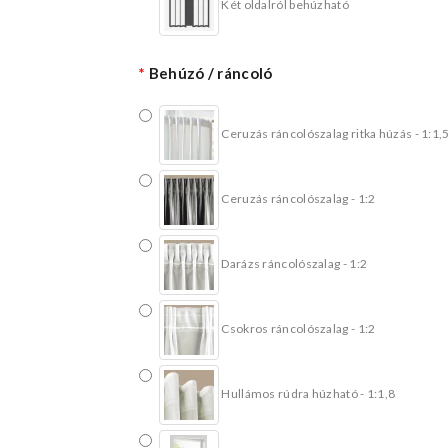
Két oldalról behúzható
Behúzó / ráncoló
Ceruzás ráncolószalag ritka húzás - 1:1,
Ceruzás ráncolószalag - 1:2
Darázs ráncolószalag - 1:2
Csokros ráncolószalag - 1:2
Hullámos rúdra húzható - 1:1,8