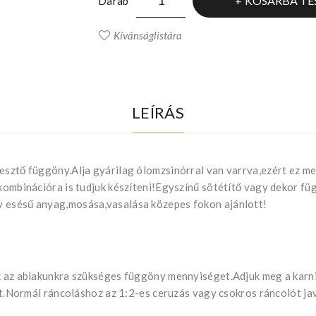
KOSÁRBA TE
Darab
Kívánságlistára
LEÍRÁS
esztő függöny.Alja gyárilag ólomzsinórral van varrva,ezért ez me
 kombinációra is tudjuk készíteni!Egyszínű sötétítő vagy dekor f
y esésű anyag,mosása,vasalása közepes fokon ajánlott!
uk az ablakunkra szükséges függöny mennyiséget.Adjuk meg a kar
ját.Normál ráncoláshoz az 1:2-es ceruzás vagy csokros ráncolót ja