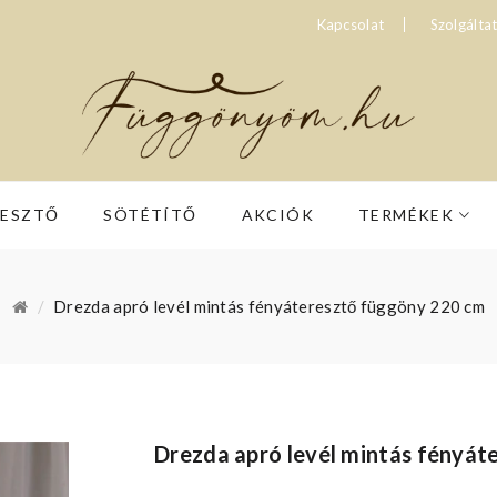
Kapcsolat
Szolgálta
RESZTŐ
SÖTÉTÍTŐ
AKCIÓK
TERMÉKEK
Drezda apró levél mintás fényáteresztő függöny 220 cm
Drezda apró levél mintás fényá