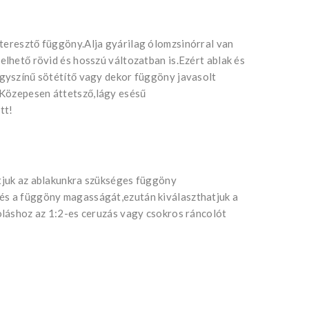
áteresztő függöny.Alja gyárilag ólomzsinórral van
elhető rövid és hosszú változatban is.Ezért ablak és
Egyszínű sötétítő vagy dekor függöny javasolt
.Közepesen áttetsző,lágy esésű
tt!
atjuk az ablakunkra szükséges függöny
 és a függöny magasságát,ezután kiválaszthatjuk a
coláshoz az 1:2-es ceruzás vagy csokros ráncolót