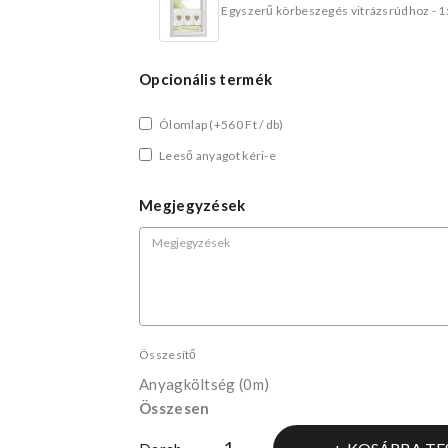
Egyszerű körbeszegés vitrázsrúdhoz - 1
Opcionális termék
Ólomlap
(+560 Ft / db)
Leeső anyagot kéri-e
Megjegyzések
Összesítő
Anyagköltség
(0m)
Összesen