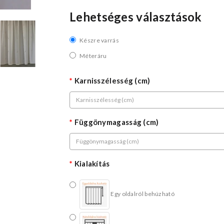
Lehetséges választások
Készre varrás
Méteráru
Karnisszélesség (cm)
Függönymagasság (cm)
Kialakítás
Egy oldalról behúzható