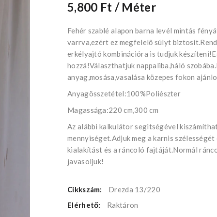
5,800 Ft
/ Méter
Fehér szablé alapon barna levél mintás fény
varrva,ezért ez megfelelő súlyt biztosít.Rend
erkélyajtó kombinációra is tudjuk készíteni!
hozzá!Választhatjuk nappaliba,háló szobába
anyag,mosása,vasalása közepes fokon ajánlo
Anyagösszetétel:100%Poliészter
Magassága:220 cm,300 cm
Az alábbi kalkulátor segìtségével kiszámíth
mennyiséget.Adjuk meg a karnis szélességét
kialakítást és a ráncoló fajtáját.Normál rán
javasoljuk!
Cikkszám:
Drezda 13/220
Elérhető:
Raktáron