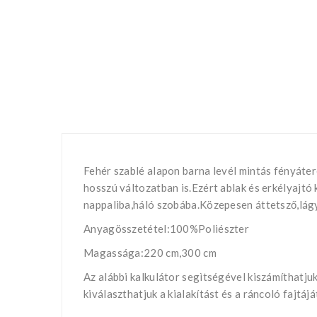
Fehér szablé alapon barna levél mintás fényáter
hosszú változatban is.Ezért ablak és erkélyajtó
nappaliba,háló szobába.Közepesen áttetsző,lág
Anyagösszetétel:100%Poliészter
Magassága:220 cm,300 cm
Az alábbi kalkulátor segìtségével kiszámíthatj
kiválaszthatjuk a kialakítást és a ráncoló fajtá