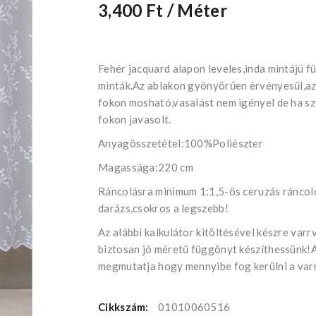
3,400 Ft
/ Méter
Fehér jacquard alapon leveles,inda mintájú fü
minták.Az ablakon gyönyörűen érvényesűl,a
fokon mosható,vasalást nem igényel de ha sz
fokon javasolt.
Anyagösszetétel:100%Poliészter
Magassága:220 cm
Ráncolásra minimum 1:1,5-ös ceruzás ráncoló
darázs,csokros a legszebb!
Az alábbi kalkulátor kitöltésével készre va
biztosan jó méretű függönyt készíthessünk!A 
megmutatja hogy mennyibe fog kerülni a var
Cikkszám:
01010060516