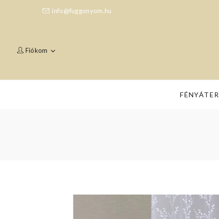
info@fuggonyom.hu
Fiókom
FÉNYÁTE