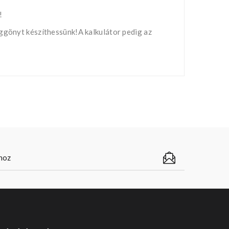
!
üggönyt készíthessünk!A kalkulátor pedig az