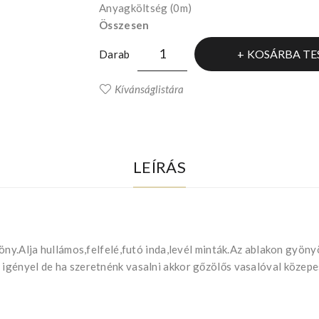
Anyagköltség
(0m)
Összesen
KOSÁRBA TE
Darab
Kívánságlistára
LEÍRÁS
göny.Alja hullámos,felfelé,futó inda,levél minták.Az ablakon gyö
gényel de ha szeretnénk vasalni akkor gőzölős vasalóval közepes