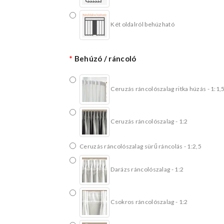
Két oldalról behúzható
Behúzó / ráncoló
Ceruzás ráncolószalag ritka húzás - 1:1,
Ceruzás ráncolószalag - 1:2
Ceruzás ráncolószalag sürű ráncolás - 1:2,5
Darázs ráncolószalag - 1:2
Csokros ráncolószalag - 1:2