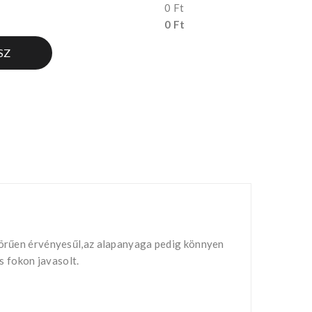
0 Ft
0 Ft
SZ
nyörűen érvényesűl,az alapanyaga pedig könnyen
 fokon javasolt.