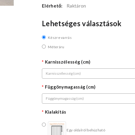
Elérhető:
Raktáron
Lehetséges választások
Készre varrás
Méteráru
Karnisszélesség (cm)
Függönymagasság (cm)
Kialakítás
Egy oldalról behúzható