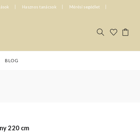
tások
Hasznos tanácsok
Mérési segédlet
BLOG
öny 220 cm