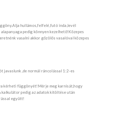
ggöny.Alja hullámos,felfelé,futó inda,levél
z alapanyaga pedig könnyen kezelhető!Közepes
eretnénk vasalni akkor gőzölős vasalóval közepes
t javaslunk ,de normál ráncolással 1:2-es
rrva kérheti függönyét!Mérje meg karnisát,hogy
kalkulátor pedig az adatok kitöltése után
rással együtt!