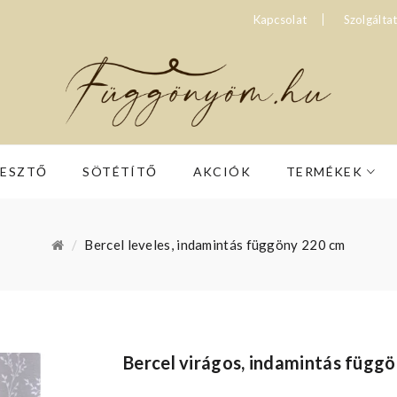
Kapcsolat
Szolgálta
RESZTŐ
SÖTÉTÍTŐ
AKCIÓK
TERMÉKEK
Bercel leveles, indamintás függöny 220 cm
Bercel virágos, indamintás függ