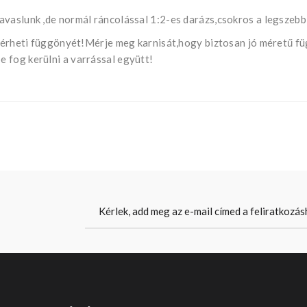
avaslunk ,de normál ráncolással 1:2-es darázs,csokros a legszebb
a kérheti függönyét!Mérje meg karnisát,hogy biztosan jó méretű f
 fog kerülni a varrással együtt!