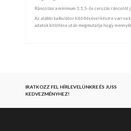
Ráncolásra minimum 1:1,5-ös ceruzás ráncolót j
Az alábbi kalkulátor kitöltésével készre varrv
adatok kitöltése után megmutatja hogy mennyibe
IRATKOZZ FEL HÍRLEVELÜNKRE ÉS JUSS
KEDVEZMÉNYHEZ!