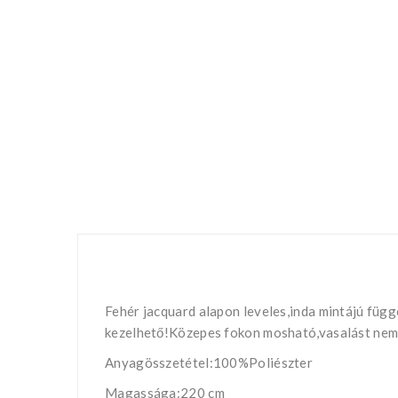
Fehér jacquard alapon leveles,inda mintájú füg
kezelhető!Közepes fokon mosható,vasalást nem i
Anyagösszetétel:100%Poliészter
Magassága:220 cm