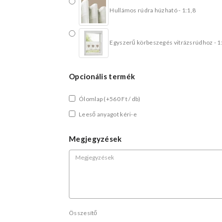
Hullámos rúdra húzható - 1:1,8
Egyszerű körbeszegés vitrázsrúdhoz - 1
Opcionális termék
Ólomlap
(+560 Ft / db)
Leeső anyagot kéri-e
Megjegyzések
Összesítő