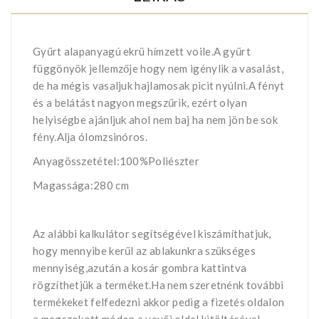
Gyűrt alapanyagú ekrü hímzett voile.A gyűrt
függönyök jellemzője hogy nem igénylik a vasalást,
de ha mégis vasaljuk hajlamosak picit nyúlni.A fényt
és a belátást nagyon megszűrik, ezért olyan
helyiségbe ajánljuk ahol nem baj ha nem jön be sok
fény.Alja ólomzsinóros.
Anyagösszetétel:100%Poliészter
Magassága:280 cm
Az alábbi kalkulátor segítségével kiszámíthatjuk,
hogy mennyibe kerűl az ablakunkra szükséges
mennyiség,azután a kosár gombra kattintva
rögzíthetjük a terméket.Ha nem szeretnénk további
termékeket felfedezni akkor pedig a fizetés oldalon