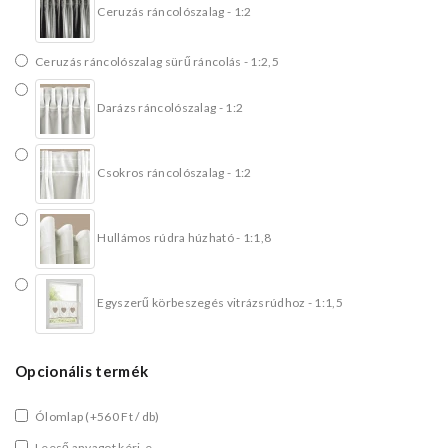
Ceruzás ráncolószalag - 1:2
Ceruzás ráncolószalag sürű ráncolás - 1:2,5
Darázs ráncolószalag - 1:2
Csokros ráncolószalag - 1:2
Hullámos rúdra húzható - 1:1,8
Egyszerű körbeszegés vitrázsrúdhoz - 1:1,5
Opcionális termék
Ólomlap
(+560 Ft / db)
Leeső anyagot kéri-e