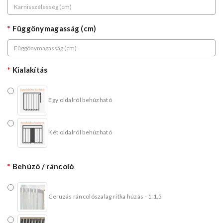
Függönymagasság (cm)
Kialakítás
Egy oldalról behúzható
Két oldalról behúzható
Behúzó / ráncoló
Ceruzás ráncolószalag ritka húzás - 1:1,5