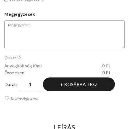
Megjegyzések
Összesítő
Anyagköltség
(0m)
0 Ft
Összesen
0 Ft
KOSÁRBA TESZ
Darab
Kívánságlistára
LEÍRÁS