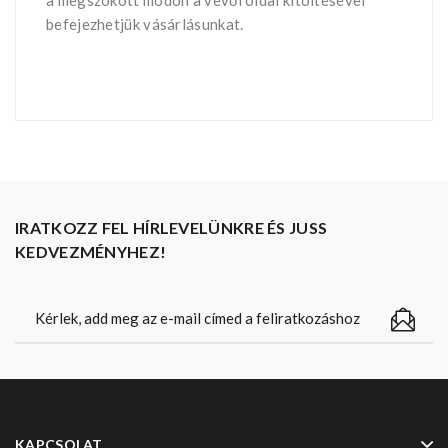
a megszokott módon a vevői oldal kitöltésével
befejezhetjük vásárlásunkat.
IRATKOZZ FEL HÍRLEVELÜNKRE ÉS JUSS
KEDVEZMÉNYHEZ!
KAPCSOLAT