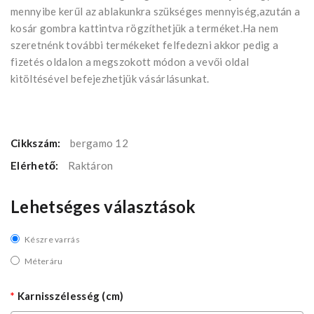
mennyibe kerűl az ablakunkra szükséges mennyiség,azután a
kosár gombra kattintva rögzíthetjük a terméket.Ha nem
szeretnénk további termékeket felfedezni akkor pedig a
fizetés oldalon a megszokott módon a vevői oldal
kitöltésével befejezhetjük vásárlásunkat.
Cikkszám:
bergamo 12
Elérhető:
Raktáron
Lehetséges választások
Készre varrás
Méteráru
Karnisszélesség (cm)