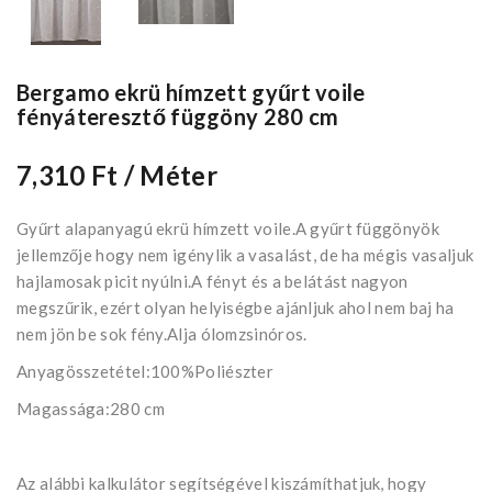
Bergamo ekrü hímzett gyűrt voile
fényáteresztő függöny 280 cm
7,310 Ft
/ Méter
Gyűrt alapanyagú ekrü hímzett voile.A gyűrt függönyök
jellemzője hogy nem igénylik a vasalást, de ha mégis vasaljuk
hajlamosak picit nyúlni.A fényt és a belátást nagyon
megszűrik, ezért olyan helyiségbe ajánljuk ahol nem baj ha
nem jön be sok fény.Alja ólomzsinóros.
Anyagösszetétel:100%Poliészter
Magassága:280 cm
Az alábbi kalkulátor segítségével kiszámíthatjuk, hogy