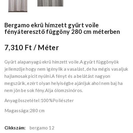
Bergamo ekrü hímzett gyűrt voile
fényáteresztő függöny 280 cm méterben
7,310 Ft
/ Méter
Gyűrt alapanyagú ekrü hímzett voile.A gyűrt függönyök
jellemzője hogy nem igénylik a vasalást, de ha mégis vasaljuk
hajlamosak picit nyúlni.A fényt és a belátást nagyon
megszűrik, ezért olyan helyiségbe ajánljuk ahol nem baj ha
nem jön be sok fény.Alja ólomzsinóros.
Anyagösszetétel:100%Poliészter
Magassága:280 cm
Cikkszám:
bergamo 12