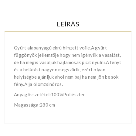
LEÍRÁS
Gyűrt alapanyagú ekrü hímzett voile.A gyűrt
függönyök jellemzője hogy nem igénylik a vasalást,
de ha mégis vasaljuk hajlamosak picit nyúlni.A fényt
és a belátást nagyon megszűrik, ezért olyan
helyiségbe ajánljuk ahol nem baj ha nem jön be sok
fény.Alja ólomzsinóros.
Anyagösszetétel:100%Poliészter
Magassága:280 cm