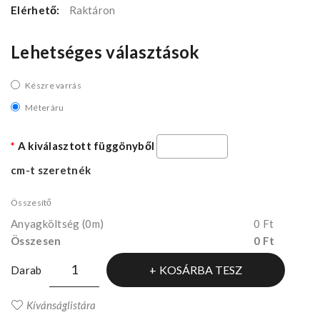
Elérhető:
Raktáron
Lehetséges választások
Készre varrás
Méteráru
A kiválasztott függönyből
cm-t szeretnék
Összesítő
Anyagköltség
(0m)
0 Ft
Összesen
0 Ft
KOSÁRBA TESZ
Darab
Kívánságlistára