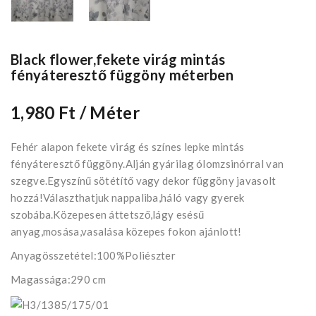
Black flower,fekete virág mintás
fényáteresztő függöny méterben
1,980 Ft
/ Méter
Fehér alapon fekete virág és színes lepke mintás
fényáteresztő függöny.Alján gyárilag ólomzsinórral van
szegve.Egyszínű sötétítő vagy dekor függöny javasolt
hozzá!Választhatjuk nappaliba,háló vagy gyerek
szobába.Közepesen áttetsző,lágy esésű
anyag,mosása,vasalása közepes fokon ajánlott!
Anyagösszetétel:100%Poliészter
Magassága:290 cm