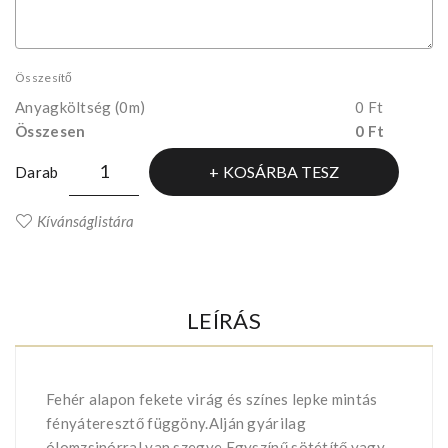
Összesítő
Anyagköltség
(0m)
0 Ft
Összesen
0 Ft
KOSÁRBA TESZ
Darab
Kívánságlistára
LEÍRÁS
Fehér alapon fekete virág és színes lepke mintás
fényáteresztő függöny.Alján gyárilag
ólomzsinórral van szegve.Egyszínű sötétítő vagy