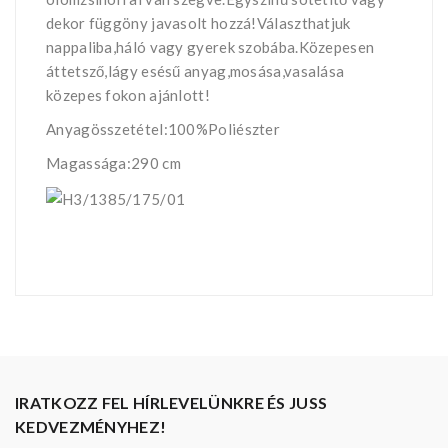
dekor függöny javasolt hozzá!Választhatjuk
nappaliba,háló vagy gyerek szobába.Közepesen
áttetsző,lágy esésű anyag,mosása,vasalása
közepes fokon ajánlott!
Anyagösszetétel:100%Poliészter
Magassága:290 cm
IRATKOZZ FEL HÍRLEVELÜNKRE ÉS JUSS
KEDVEZMÉNYHEZ!