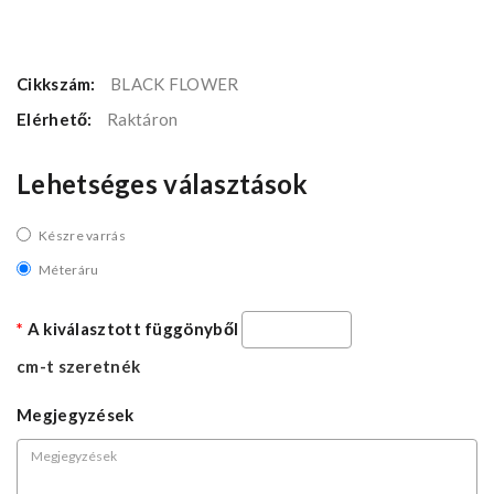
Cikkszám:
BLACK FLOWER
Elérhető:
Raktáron
Lehetséges választások
Készre varrás
Méteráru
A kiválasztott függönyből
cm-t szeretnék
Megjegyzések