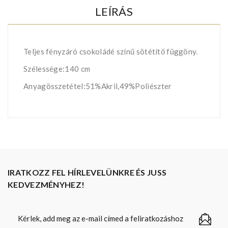
LEÍRÁS
Teljes fényzáró csokoládé színű sötétítő függöny.
Szélessége:140 cm
Anyagösszetétel:51%Akril,49%Poliészter
IRATKOZZ FEL HÍRLEVELÜNKRE ÉS JUSS
KEDVEZMÉNYHEZ!