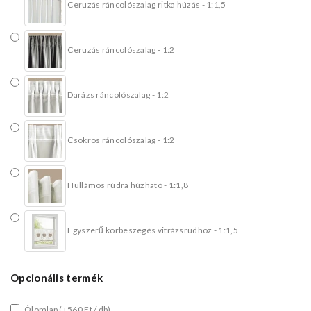
Ceruzás ráncolószalag ritka húzás - 1:1,5
Ceruzás ráncolószalag - 1:2
Darázs ráncolószalag - 1:2
Csokros ráncolószalag - 1:2
Hullámos rúdra húzható - 1:1,8
Egyszerű körbeszegés vitrázsrúdhoz - 1:1,5
Opcionális termék
Ólomlap
(+560 Ft / db)