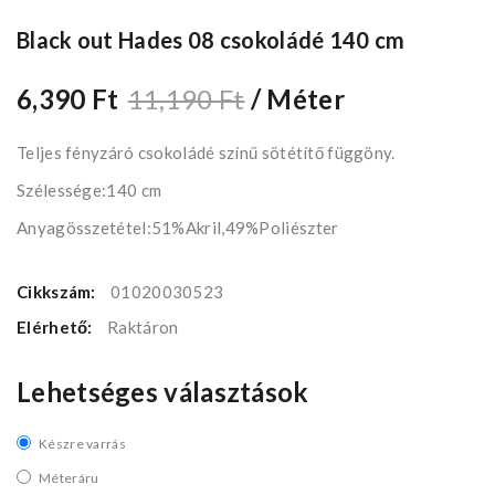
Black out Hades 08 csokoládé 140 cm
6,390 Ft
11,190 Ft
/ Méter
Teljes fényzáró csokoládé színű sötétítő függöny.
Szélessége:140 cm
Anyagösszetétel:51%Akril,49%Poliészter
Cikkszám:
01020030523
Elérhető:
Raktáron
Lehetséges választások
Készre varrás
Méteráru