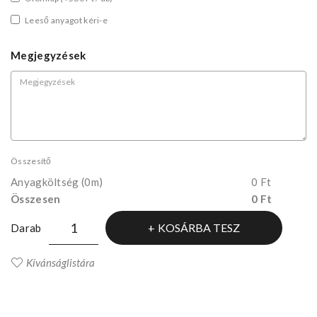
Leeső anyagot kéri-e
Megjegyzések
Összesítő
Anyagköltség
(0m)
0 Ft
Összesen
0 Ft
KOSÁRBA TESZ
Darab
Kívánságlistára