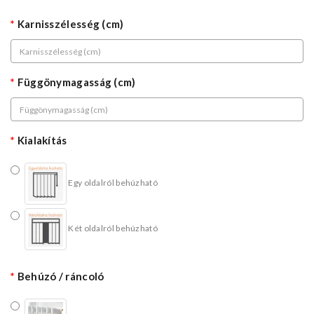
Karnisszélesség (cm)
Függönymagasság (cm)
Kialakítás
Egy oldalról behúzható
Két oldalról behúzható
Behúzó / ráncoló