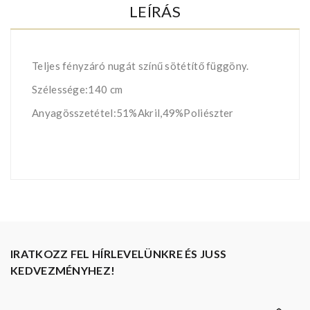
LEÍRÁS
Teljes fényzáró nugát színű sötétítő függöny.
Szélessége:140 cm
Anyagösszetétel:51%Akril,49%Poliészter
IRATKOZZ FEL HÍRLEVELÜNKRE ÉS JUSS
KEDVEZMÉNYHEZ!