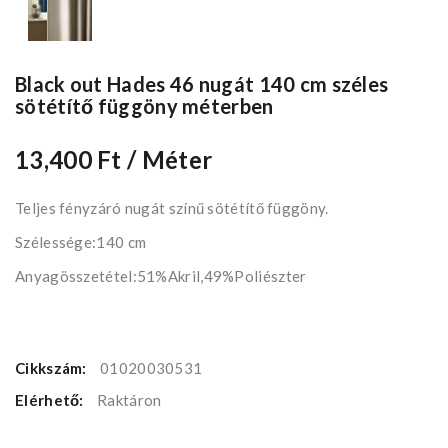
Black out Hades 46 nugát 140 cm széles
sötétítő függöny méterben
13,400 Ft
/ Méter
Teljes fényzáró nugát színű sötétítő függöny.
Szélessége:140 cm
Anyagösszetétel:51%Akril,49%Poliészter
Cikkszám:
01020030531
Elérhető:
Raktáron