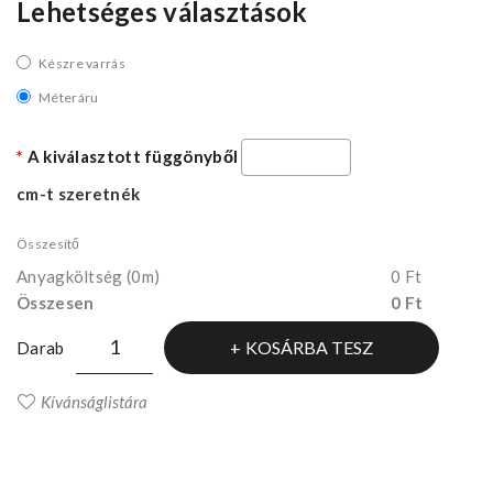
Lehetséges választások
Készre varrás
Méteráru
A kiválasztott függönyből
cm-t szeretnék
Összesítő
Anyagköltség
(0m)
0 Ft
Összesen
0 Ft
KOSÁRBA TESZ
Darab
Kívánságlistára