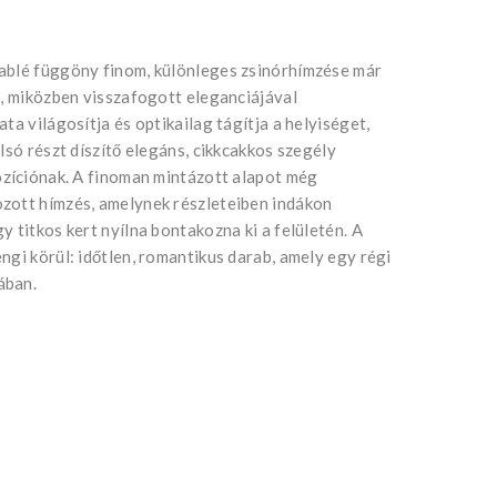
ablé függöny finom, különleges zsinórhímzése már
t, miközben visszafogott eleganciájával
ta világosítja és optikailag tágítja a helyiséget,
lsó részt díszítő elegáns, cikkcakkos szegély
ozíciónak. A finoman mintázott alapot még
zott hímzés, amelynek részleteiben indákon
 titkos kert nyílna bontakozna ki a felületén. A
ngi körül: időtlen, romantikus darab, amely egy régi
ában.