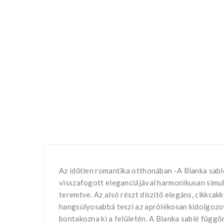
Az időtlen romantika otthonában -A Blanka sabl
visszafogott eleganciájával harmonikusan simul a
teremtve. Az alsó részt díszítő elegáns, cikkca
hangsúlyosabbá teszi az aprólékosan kidolgozot
bontakozna ki a felületén. A Blanka sablé függön