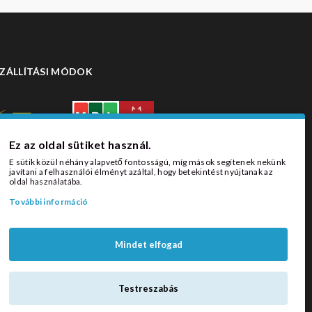
ZÁLLÍTÁSI MÓDOK
Ez az oldal sütiket használ.
E sütik közül néhány alapvető fontosságú, míg mások segítenek nekünk
javítani a felhasználói élményt azáltal, hogy betekintést nyújtanak az
oldal használatába.
További információ
Mindet elfogad
Testreszabás