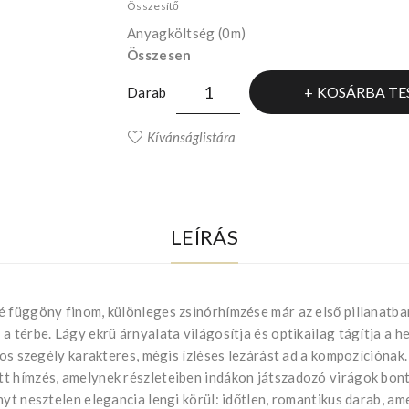
Összesítő
Anyagköltség
(0m)
Összesen
KOSÁRBA TE
Darab
Kívánságlistára
LEÍRÁS
é függöny finom, különleges zsinórhímzése már az első pillanatba
 térbe. Lágy ekrü árnyalata világosítja és optikailag tágítja a he
kkos szegély karakteres, mégis ízléses lezárást ad a kompozícióna
t hímzés, amelynek részleteiben indákon játszadozó virágok bonta
yt nesztelen elegancia lengi körül: időtlen, romantikus darab, amel