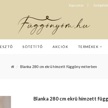
Kapcsolat
Szolgálta
RESZTŐ
SÖTÉTÍTŐ
AKCIÓK
TERMÉKEK
Blanka 280 cm ekrü hímzett függöny méterben
Blanka 280 cm ekrü hímzett füg