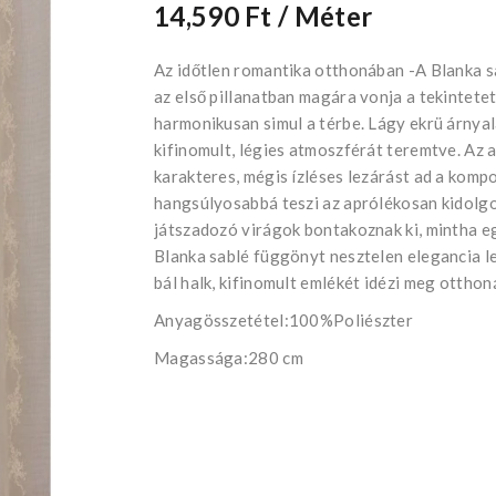
14,590 Ft
/ Méter
Az időtlen romantika otthonában -A Blanka s
az első pillanatban magára vonja a tekintete
harmonikusan simul a térbe. Lágy ekrü árnyala
kifinomult, légies atmoszférát teremtve. Az a
karakteres, mégis ízléses lezárást ad a komp
hangsúlyosabbá teszi az aprólékosan kidolgo
játszadozó virágok bontakoznak ki, mintha egy
Blanka sablé függönyt nesztelen elegancia le
bál halk, kifinomult emlékét idézi meg otthon
Anyagösszetétel:100%Poliészter
Magassága:280 cm