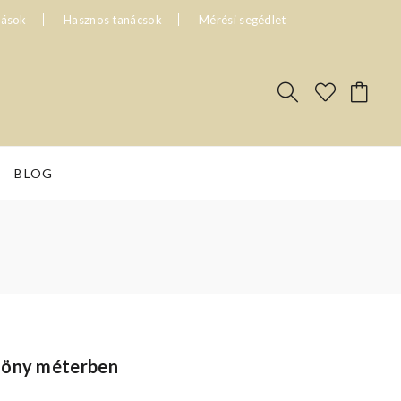
tások
Hasznos tanácsok
Mérési segédlet
BLOG
göny méterben