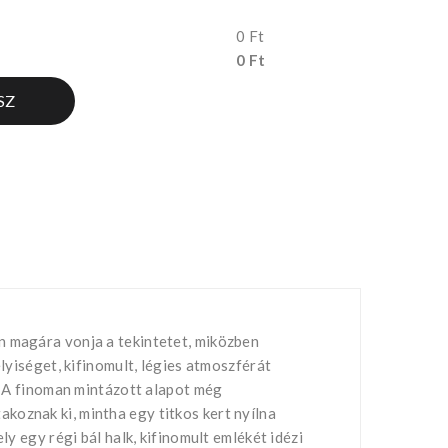
0 Ft
0 Ft
SZ
n magára vonja a tekintetet, miközben
lyiséget, kifinomult, légies atmoszférát
k. A finoman mintázott alapot még
koznak ki, mintha egy titkos kert nyílna
y egy régi bál halk, kifinomult emlékét idézi