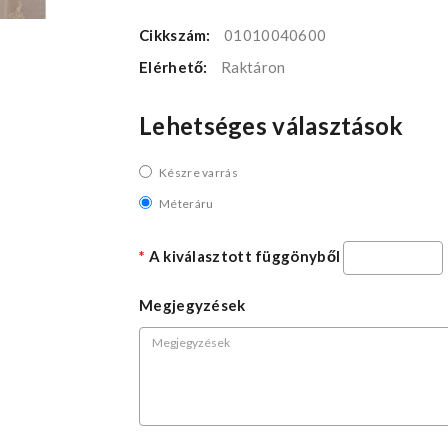
Cikkszám:
01010040600
Elérhető:
Raktáron
Lehetséges választások
Készre varrás
Méteráru
A kiválasztott függönyből
Megjegyzések