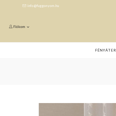
info@fuggonyom.hu
Fiókom
FÉNYÁTE