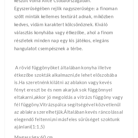
készült volna Alice Csodaországában.
Egyszerűségében rejlik nagyszerűsége: a finoman
szőtt minták kellemes textúrát adnak, miközben
kedves, vidám karaktert kölcsönöznek. Kiváló
választás konyhába vagy étkezőbe, ahol a finom
részletek minden nap egy kis játékos, elegáns
hangulatot csempésznek a térbe.
A rövid függönyöket általában konyha illetve
étkezőbe szokták alkalmazni,de lehet előszobába
is.Ha szeretnénk kilátni az ablakon vagy kevés
fényt ereszt be és nem akarjuk sok függönnyel
eltakarni,akkor jó megoldás a vitrázs függöny vagy
fél függöny.Vitrázspálca segítségével közvetlenűl
az ablakra szerelhetjük.Általában kevés ráncolással
elegendő feltenni,mi másfeles sűrűséget szoktunk
ajánlani(1:1,5)
Magassága:60 cm