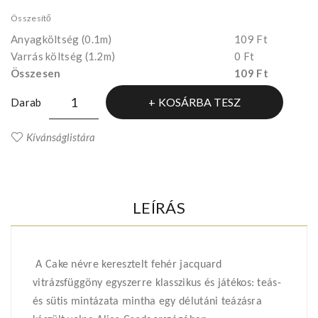
Összesítő
Anyagköltség
(0.1m)
109 Ft
Varrás költség (1.2m)
0 Ft
Összesen
109 Ft
KOSÁRBA TESZ
Darab
Kívánságlistára
LEÍRÁS
A Cake névre keresztelt fehér jacquard
vitrázsfüggöny egyszerre klasszikus és játékos: teás-
és sütis mintázata mintha egy délutáni teázásra