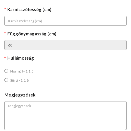
Karnisszélesség (cm)
Függönymagasság (cm)
Hullámosság
Normál - 1:1,5
Sűrű - 1:1,8
Megjegyzések