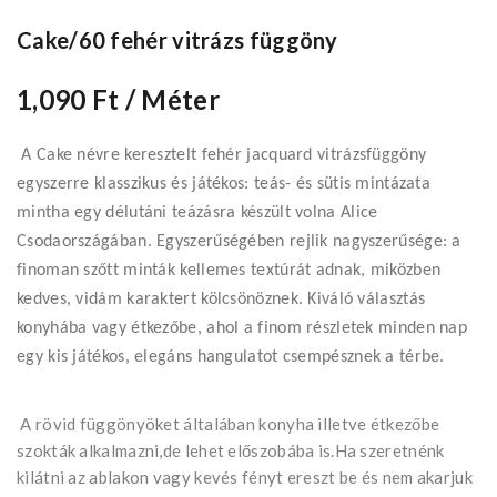
Cake/60 fehér vitrázs függöny
1,090 Ft
/ Méter
A Cake névre keresztelt fehér jacquard vitrázsfüggöny
egyszerre klasszikus és játékos: teás- és sütis mintázata
mintha egy délutáni teázásra készült volna Alice
Csodaországában. Egyszerűségében rejlik nagyszerűsége: a
finoman szőtt minták kellemes textúrát adnak, miközben
kedves, vidám karaktert kölcsönöznek. Kiváló választás
konyhába vagy étkezőbe, ahol a finom részletek minden nap
egy kis játékos, elegáns hangulatot csempésznek a térbe.
A rövid függönyöket általában konyha illetve étkezőbe
szokták alkalmazni,de lehet előszobába is.Ha szeretnénk
kilátni az ablakon vagy kevés fényt ereszt be és nem akarjuk