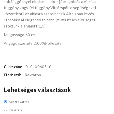
sok függönnyel eltakarni,akkor jó megoldás a vitrázs
függöny vagy fél függöny.Vitrázspálca segítségével
közvetlenűl az ablakra szerelhetjük.Általában kevés
ráncolással elegendő feltenni,mi másfeles sűrűséget
szoktunk ajánlani(1:1,5)
Magassága:60 cm
Anyagösszetétel:100%Poliészter
Cikkszám:
01010060518
Elérhető:
Raktáron
Lehetséges választások
Készre varrás
Méteráru