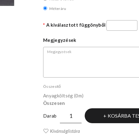
Méteráru
A kiválasztott függönyből
Megjegyzések
Összesítő
Anyagköltség
(0m)
Összesen
KOSÁRBA TE
Darab
Kívánságlistára