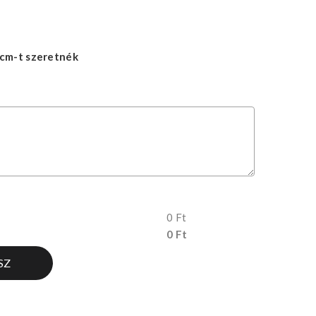
cm-t szeretnék
0 Ft
0 Ft
SZ