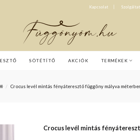
Kapcsolat
Szolgálta
RESZTŐ
SÖTÉTÍTŐ
AKCIÓK
TERMÉKEK
Crocus levél mintás fényáteresztő függöny mályva méterbe
Crocus levél mintás fényáteres