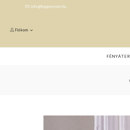
info@fuggonyom.hu
Fiókom
FÉNYÁTE