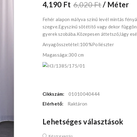
4,190 Ft
6,020 Ft
/ Méter
Fehér alapon mályva színű levél mintás fény
szegve.Egyszínű sötétítő vagy dekor függöny
gyerek szobába.Közepesen áttetsző,lágy esé
Anyagösszetétel:100%Poliészter
Magassága:300 cm
Cikkszám:
01010040444
Elérhető:
Raktáron
Lehetséges választások
Készre varrás