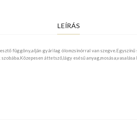
LEÍRÁS
resztő függöny,alján gyárilag ólomzsinórral van szegve.Egyszínű
k szobába.Közepesen áttetsző,lágy esésű anyag,mosása,vasalása 