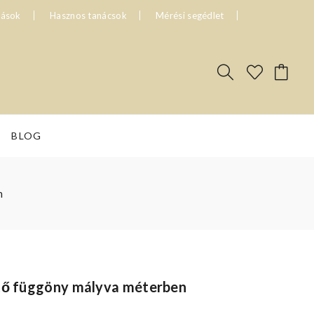
tások
Hasznos tanácsok
Mérési segédlet
BLOG
n
ztő függöny mályva méterben