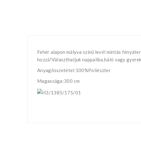
Fehér alapon mályva színű levél mintás fényáte
hozzá!Választhatjuk nappaliba,háló vagy gyere
Anyagösszetétel:100%Poliészter
Magassága:300 cm