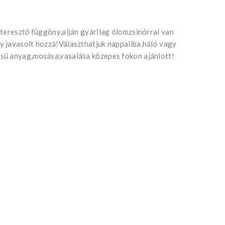
áteresztő függöny,alján gyárilag ólomzsinórral van
 javasolt hozzá!Választhatjuk nappaliba,háló vagy
sű anyag,mosása,vasalása közepes fokon ajánlott!