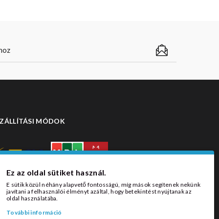
ZÁLLÍTÁSI MÓDOK
Ez az oldal sütiket használ.
E sütik közül néhány alapvető fontosságú, míg mások segítenek nekünk
javítani a felhasználói élményt azáltal, hogy betekintést nyújtanak az
oldal használatába.
További információ