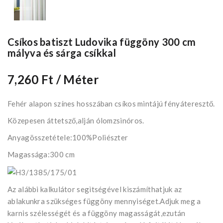
Csíkos batiszt Ludovika függöny 300 cm
mályva és sárga csíkkal
7,260 Ft
/ Méter
Fehér alapon színes hosszában csíkos mintájú fényáteresztő.
Közepesen áttetsző,alján ólomzsinóros.
Anyagösszetétele:100%Poliészter
Magassága:300 cm
Az alábbi kalkulátor segìtségével kiszámíthatjuk az
ablakunkra szükséges függöny mennyiséget.Adjuk meg a
karnis szélességét és a függöny magasságát,ezután