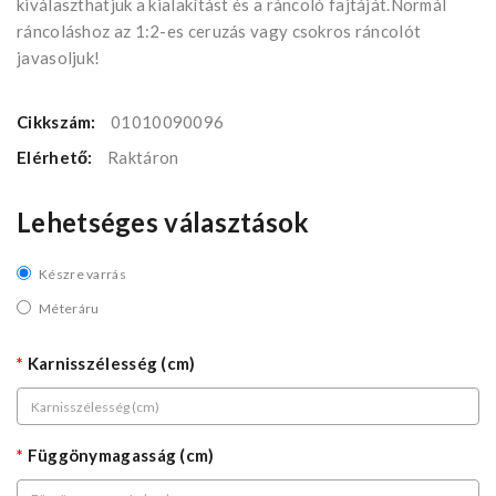
kiválaszthatjuk a kialakítást és a ráncoló fajtáját.Normál
ráncoláshoz az 1:2-es ceruzás vagy csokros ráncolót
javasoljuk!
Cikkszám:
01010090096
Elérhető:
Raktáron
Lehetséges választások
Készre varrás
Méteráru
Karnisszélesség (cm)
Függönymagasság (cm)