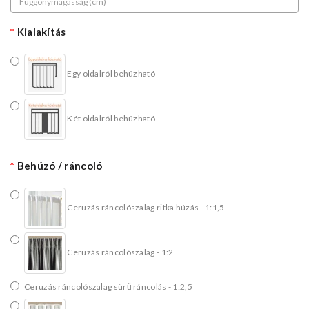
Kialakítás
Egy oldalról behúzható
Két oldalról behúzható
Behúzó / ráncoló
Ceruzás ráncolószalag ritka húzás - 1:1,5
Ceruzás ráncolószalag - 1:2
Ceruzás ráncolószalag sürű ráncolás - 1:2,5