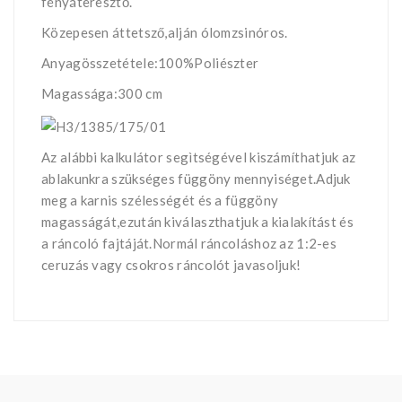
fényáteresztő.
Közepesen áttetsző,alján ólomzsinóros.
Anyagösszetétele:100%Poliészter
Magassága:300 cm
Az alábbi kalkulátor segìtségével kiszámíthatjuk az
ablakunkra szükséges függöny mennyiséget.Adjuk
meg a karnis szélességét és a függöny
magasságát,ezután kiválaszthatjuk a kialakítást és
a ráncoló fajtáját.Normál ráncoláshoz az 1:2-es
ceruzás vagy csokros ráncolót javasoljuk!