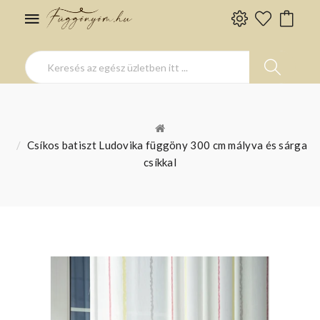
Csíkos batiszt Ludovika függöny 300 cm mályva és sárga
csíkkal