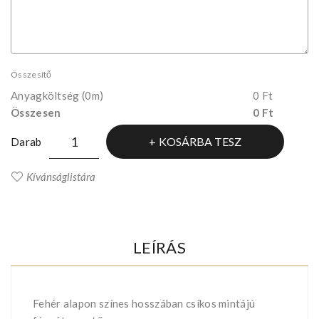
Összesítő
Anyagköltség
(0m)
0 Ft
Összesen
0 Ft
KOSÁRBA TESZ
Darab
Kívánságlistára
LEÍRÁS
Fehér alapon színes hosszában csíkos mintájú