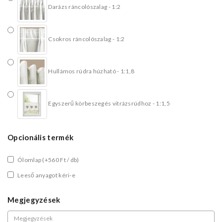
Darázs ráncolószalag - 1:2
Csokros ráncolószalag - 1:2
Hullámos rúdra húzható - 1:1,8
Egyszerű körbeszegés vitrázsrúdhoz - 1:1,5
Opcionális termék
Ólomlap
(+560 Ft / db)
Leeső anyagot kéri-e
Megjegyzések