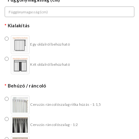
Kialakítás
Egy oldalról behúzható
Két oldalról behúzható
Behúzó / ráncoló
Ceruzás ráncolószalag ritka húzás - 1:1,5
Ceruzás ráncolószalag - 1:2