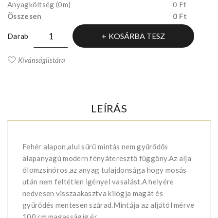
Anyagköltség
(0m)
0 Ft
Összesen
0 Ft
KOSÁRBA TESZ
Darab
Kívánságlistára
LEÍRÁS
Fehér alapon,alul sűrű mintás nem gyűrődős
alapanyagú modern fényáteresztő függöny.Az alja
ólomzsinóros,az anyag tulajdonsága hogy mosás
után nem feltétlen igényel vasalást.A helyére
nedvesen visszaakasztva kilógja magát és
gyűrődés mentesen szárad.Mintája az aljától mérve
100 cm magasságig ér.