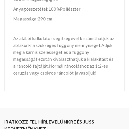
Anyagösszetétel:100%Poliészter
Magassága:290 cm
Az alábbi kalkulátor segìtségével kiszámíthatjuk az
ablakunkra szükséges függöny mennyiséget.Adjuk
meg a karnis szélességét és a függöny
magasságát,ezután kiválaszthatjuk a kialakítást és
a ráncoló fajtáját.Normál ráncoláshoz az 1:2-es
ceruzás vagy csokros ráncolót javasoljuk!
IRATKOZZ FEL HÍRLEVELÜNKRE ÉS JUSS
KEDVEZMÉNYHEZ!