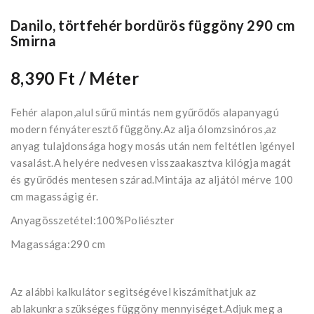
Danilo, törtfehér bordürös függöny 290 cm
Smirna
8,390 Ft
/ Méter
Fehér alapon,alul sűrű mintás nem gyűrődős alapanyagú
modern fényáteresztő függöny.Az alja ólomzsinóros,az
anyag tulajdonsága hogy mosás után nem feltétlen igényel
vasalást.A helyére nedvesen visszaakasztva kilógja magát
és gyűrődés mentesen szárad.Mintája az aljától mérve 100
cm magasságig ér.
Anyagösszetétel:100%Poliészter
Magassága:290 cm
Az alábbi kalkulátor segìtségével kiszámíthatjuk az
ablakunkra szükséges függöny mennyiséget.Adjuk meg a