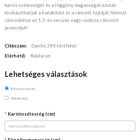
karnis szélességét és a függöny magasságát,ezután
kiválaszthatjuk a kialakítást és a ráncoló fajtáját.Normál
ráncoláshoz az 1:2-es ceruzás vagy csokros ráncolót
javasoljuk!
Cikkszám:
Danilo 290 törtfehér
Elérhető:
Raktáron
Lehetséges választások
Készre varrás
Méteráru
Karnisszélesség (cm)
Függönymagasság (cm)