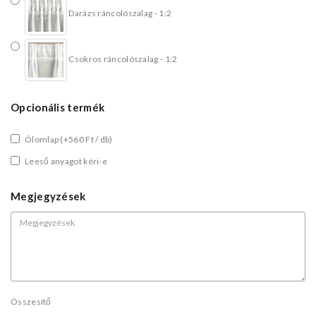
Darázs ráncolószalag - 1:2
Csokros ráncolószalag - 1:2
Opcionális termék
Ólomlap
(+560 Ft / db)
Leeső anyagot kéri-e
Megjegyzések
Összesítő