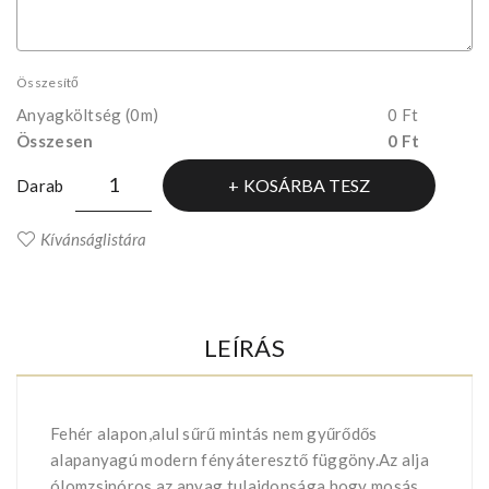
Összesítő
Anyagköltség
(0m)
0 Ft
Összesen
0 Ft
KOSÁRBA TESZ
Darab
Kívánságlistára
LEÍRÁS
Fehér alapon,alul sűrű mintás nem gyűrődős
alapanyagú modern fényáteresztő függöny.Az alja
ólomzsinóros,az anyag tulajdonsága hogy mosás