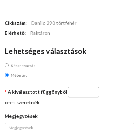
Cikkszám:
Danilo 290 törtfehér
Elérhető:
Raktáron
Lehetséges választások
Készre varrás
Méteráru
A kiválasztott függönyből
cm-t szeretnék
Megjegyzések