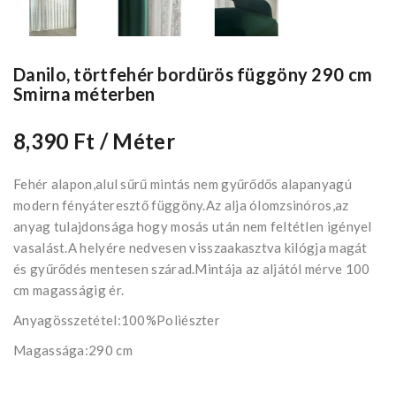
Danilo, törtfehér bordürös függöny 290 cm
Smirna méterben
8,390 Ft
/ Méter
Fehér alapon,alul sűrű mintás nem gyűrődős alapanyagú
modern fényáteresztő függöny.Az alja ólomzsinóros,az
anyag tulajdonsága hogy mosás után nem feltétlen igényel
vasalást.A helyére nedvesen visszaakasztva kilógja magát
és gyűrődés mentesen szárad.Mintája az aljától mérve 100
cm magasságig ér.
Anyagösszetétel:100%Poliészter
Magassága:290 cm