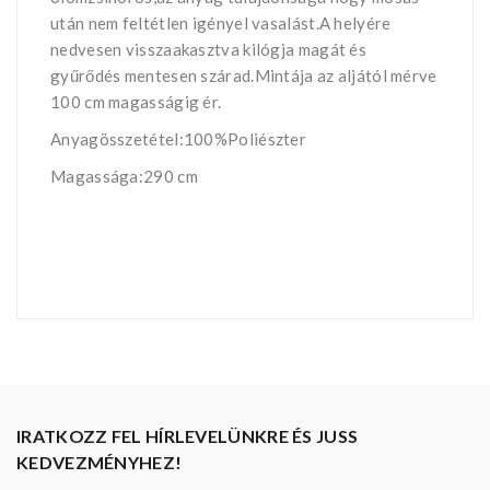
után nem feltétlen igényel vasalást.A helyére
nedvesen visszaakasztva kilógja magát és
gyűrődés mentesen szárad.Mintája az aljától mérve
100 cm magasságig ér.
Anyagösszetétel:100%Poliészter
Magassága:290 cm
IRATKOZZ FEL HÍRLEVELÜNKRE ÉS JUSS
KEDVEZMÉNYHEZ!