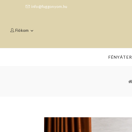
info@fuggonyom.hu
Fiókom
FÉNYÁTE