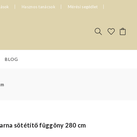
tások
Hasznos tanácsok
Mérési segédlet
BLOG
cm
barna sötétítő függöny 280 cm