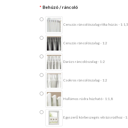
Behúzó / ráncoló
Ceruzás ráncolószalag ritka húzás - 1:1,
Ceruzás ráncolószalag - 1:2
Darázs ráncolószalag - 1:2
Csokros ráncolószalag - 1:2
Hullámos rúdra húzható - 1:1,8
Egyszerű körbeszegés vitrázsrúdhoz - 1