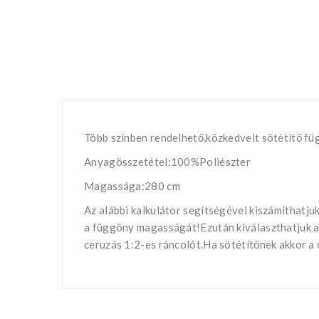
Több színben rendelhető,közkedvelt sötétítő fü
Anyagösszetétel:100%Poliészter
Magassága:280 cm
Az alábbi kalkulátor segítségével kiszámíthatj
a függöny magasságát!Ezután kiválaszthatjuk a k
ceruzás 1:2-es ráncolót.Ha sötétítőnek akkor a c