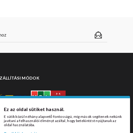
ZÁLLÍTÁSI MÓDOK
Ez az oldal sütiket használ.
E sütik közül néhány alapvető fontosságú, míg mások segítenek nekünk
javítani a felhasználói élményt azáltal, hogy betekintést nyújtanak az
oldal használatába.