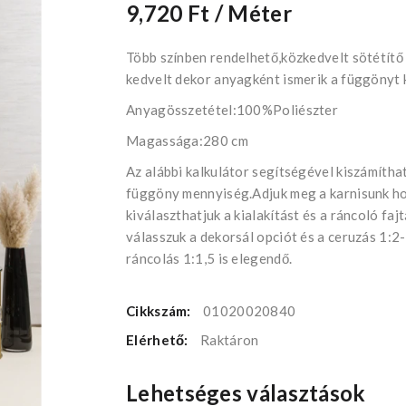
9,720 Ft
/ Méter
Több színben rendelhető,közkedvelt sötétítő
kedvelt dekor anyagként ismerik a függönyt 
Anyagösszetétel:100%Poliészter
Magassága:280 cm
Az alábbi kalkulátor segítségével kiszámítha
függöny mennyiség.Adjuk meg a karnisunk h
kiválaszthatjuk a kialakítást és a ráncoló faj
válasszuk a dekorsál opciót és a ceruzás 1:2
ráncolás 1:1,5 is elegendő.
Cikkszám:
01020020840
Elérhető:
Raktáron
Lehetséges választások