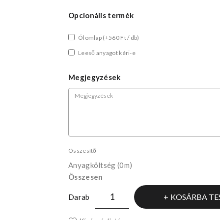
Opcionális termék
Ólomlap
(+560 Ft / db)
Leeső anyagot kéri-e
Megjegyzések
Összesítő
Anyagköltség
(0m)
Összesen
KOSÁRBA TE
Darab