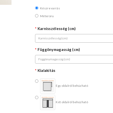
Készre varrás
Méteráru
Karnisszélesség (cm)
Függönymagasság (cm)
Kialakítás
Egy oldalról behúzható
Két oldalról behúzható