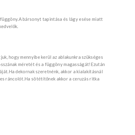
 függöny.A bársonyt tapintása és lágy esése miatt
kedvelők.
tjuk, hogy mennyibe kerül az ablakunkra szükséges
osszának méretét és a függöny magasságát!Ezután
táját.Ha dekornak szeretnénk, akkor a kialakításnál
-es ráncolót.Ha sötétítőnek akkor a ceruzás ritka