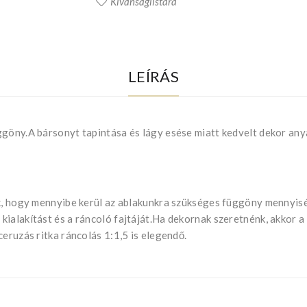
Kívánságlistára
LEÍRÁS
ggöny.A bársonyt tapintása és lágy esése miatt kedvelt dekor any
uk, hogy mennyibe kerül az ablakunkra szükséges függöny mennyis
ialakítást és a ráncoló fajtáját.Ha dekornak szeretnénk, akkor a k
eruzás ritka ráncolás 1:1,5 is elegendő.