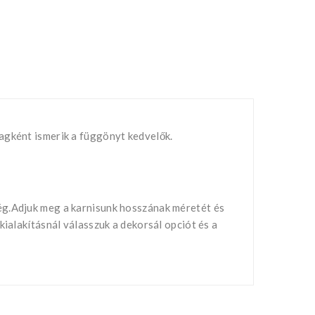
agként ismerik a függönyt kedvelők.
ég.Adjuk meg a karnisunk hosszának méretét és
ialakításnál válasszuk a dekorsál opciót és a