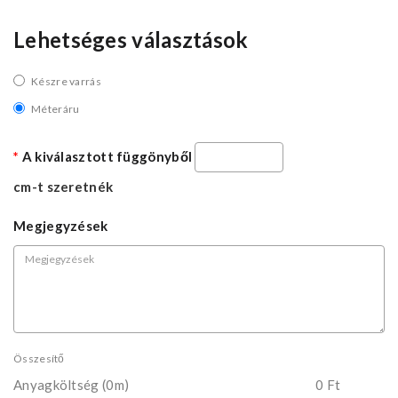
Lehetséges választások
Készre varrás
Méteráru
A kiválasztott függönyből
cm-t szeretnék
Megjegyzések
Összesítő
Anyagköltség
(0m)
0 Ft