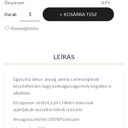
Összesen
0 Ft
KOSÁRBA TESZ
Darab
Kívánságlistára
LEÍRÁS
Egyszínű dekor anyag ,amely szélességének
köszönhetően nagy belmagasságú helyiségekbe is
alkalmas.
Közepesen sötétít,ezért főként dekornak
ajánljuk,de asztalterítőnek is kiváló.
Anyagösszetétel:100%Poliészter