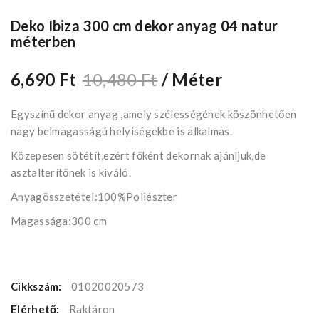
Deko Ibiza 300 cm dekor anyag 04 natur
méterben
6,690 Ft
10,480 Ft
/ Méter
Egyszínű dekor anyag ,amely szélességének köszönhetően
nagy belmagasságú helyiségekbe is alkalmas.
Közepesen sötétít,ezért főként dekornak ajánljuk,de
asztalterítőnek is kiváló.
Anyagösszetétel:100%Poliészter
Magassága:300 cm
Cikkszám:
01020020573
Elérhető:
Raktáron