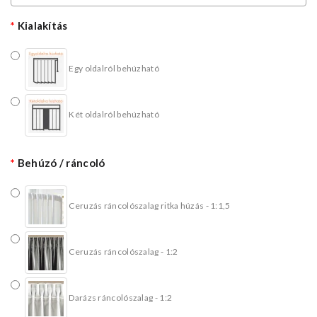
Kialakítás
Egy oldalról behúzható
Két oldalról behúzható
Behúzó / ráncoló
Ceruzás ráncolószalag ritka húzás - 1:1,5
Ceruzás ráncolószalag - 1:2
Darázs ráncolószalag - 1:2