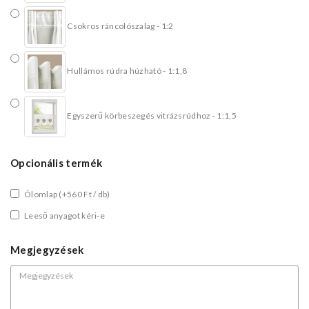
Csokros ráncolószalag - 1:2
Hullámos rúdra húzható - 1:1,8
Egyszerű körbeszegés vitrázsrúdhoz - 1:1,5
Opcionális termék
Ólomlap
(+560 Ft / db)
Leeső anyagot kéri-e
Megjegyzések