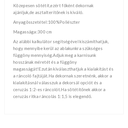
Közepesen sötétít,ezért főként dekornak
ajánljuk,de asztalterítőnek is kiváló.
Anyagösszetétel:100%Poliészter
Magassága:300 cm
Az alábbi kalkulátor segítségével kiszámíthatjuk,
hogy mennyibe kerül az ablakunkra szükséges
függöny mennyiség.Adjuk meg a karnisunk
hosszának méretét és a függöny
magasságát!Ezután kiválaszthatjuk a kialakítást és
a ráncoló fajtáját.Ha dekornak szeretnénk, akkor a
kialakításnál válasszuk a dekorsál opciót és a
ceruzás 1:2-es ráncolót.Ha sötétítőnek akkor a
ceruzás ritka ráncolás 1:1,5 is elegendő.