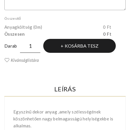
Összesítő
Anyagköltség
(0m)
0 Ft
Összesen
0 Ft
KOSÁRBA TESZ
Darab
Kívánságlistára
LEÍRÁS
Egyszínű dekor anyag ,amely szélességének
köszönhetően nagy belmagasságú helyiségekbe is
alkalmas.