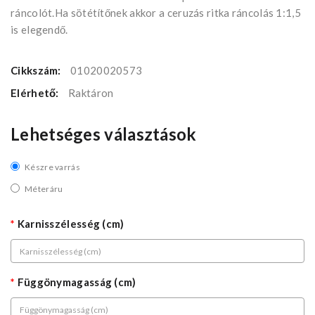
ráncolót.Ha sötétítőnek akkor a ceruzás ritka ráncolás 1:1,5
is elegendő.
Cikkszám:
01020020573
Elérhető:
Raktáron
Lehetséges választások
Készre varrás
Méteráru
Karnisszélesség (cm)
Függönymagasság (cm)