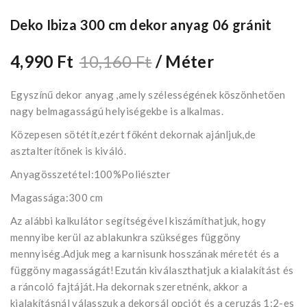
Deko Ibiza 300 cm dekor anyag 06 gránit
4,990 Ft
10,160 Ft
/ Méter
Egyszínű dekor anyag ,amely szélességének köszönhetően
nagy belmagasságú helyiségekbe is alkalmas.
Közepesen sötétít,ezért főként dekornak ajánljuk,de
asztalterítőnek is kiváló.
Anyagösszetétel:100%Poliészter
Magassága:300 cm
Az alábbi kalkulátor segítségével kiszámíthatjuk, hogy
mennyibe kerül az ablakunkra szükséges függöny
mennyiség.Adjuk meg a karnisunk hosszának méretét és a
függöny magasságát!Ezután kiválaszthatjuk a kialakítást és
a ráncoló fajtáját.Ha dekornak szeretnénk, akkor a
kialakításnál válasszuk a dekorsál opciót és a ceruzás 1:2-es