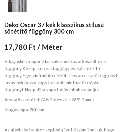
Deko Oscar 37 kék klasszikus stílusú
sötétítő függöny 300 cm
17,780 Ft
/ Méter
Világoskék alapon,klasszikus mintával készült ez a
függöny.Közepesen vastag,lágy esésü sötétítő
függöny.Egyszínű minta nélküli fényáteresztő függönyt
javaslunk hozzá vagy hasonló mintázatú csipke
függönyt.Nappaliba vagy hálószobába ajánljuk.
Anyagösszetétel:74%Poliészter,26% Pamut
Magassága:280 cm
Az alábbi kalkulátor segítségével kiszámíthatjuk, hogy