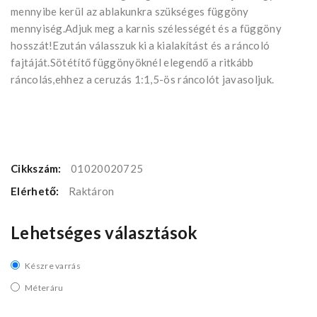
mennyibe kerül az ablakunkra szükséges függöny
mennyiség.Adjuk meg a karnis szélességét és a függöny
hosszát!Ezután válasszuk ki a kialakítást és a ráncoló
fajtáját.Sötétítő függönyöknél elegendő a ritkább
ráncolás,ehhez a ceruzás 1:1,5-ös ráncolót javasoljuk.
Cikkszám:
01020020725
Elérhető:
Raktáron
Lehetséges választások
Készre varrás
Méteráru