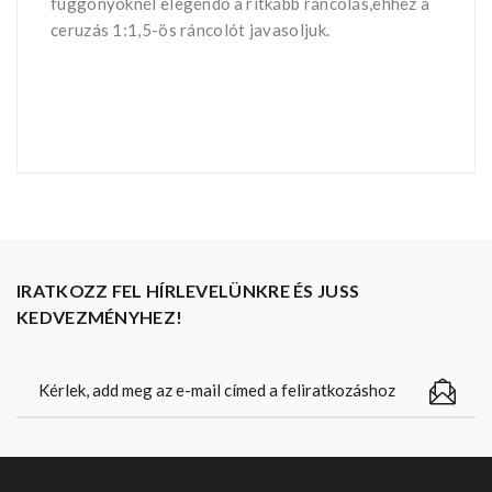
függönyöknél elegendő a ritkább ráncolás,ehhez a
ceruzás 1:1,5-ös ráncolót javasoljuk.
IRATKOZZ FEL HÍRLEVELÜNKRE ÉS JUSS
KEDVEZMÉNYHEZ!