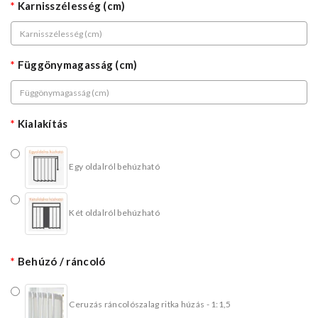
Karnisszélesség (cm)
Függönymagasság (cm)
Kialakítás
Egy oldalról behúzható
Két oldalról behúzható
Behúzó / ráncoló
Ceruzás ráncolószalag ritka húzás - 1:1,5