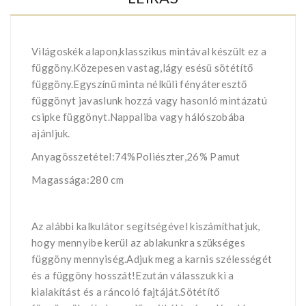
Világoskék alapon,klasszikus mintával készült ez a
függöny.Közepesen vastag,lágy esésü sötétítő
függöny.Egyszínű minta nélküli fényáteresztő
függönyt javaslunk hozzá vagy hasonló mintázatú
csipke függönyt.Nappaliba vagy hálószobába
ajánljuk.
Anyagösszetétel:74%Poliészter,26% Pamut
Magassága:280 cm
Az alábbi kalkulátor segítségével kiszámíthatjuk,
hogy mennyibe kerül az ablakunkra szükséges
függöny mennyiség.Adjuk meg a karnis szélességét
és a függöny hosszát!Ezután válasszuk ki a
kialakítást és a ráncoló fajtáját.Sötétítő