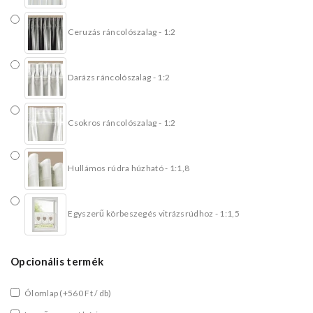
Ceruzás ráncolószalag - 1:2
Darázs ráncolószalag - 1:2
Csokros ráncolószalag - 1:2
Hullámos rúdra húzható - 1:1,8
Egyszerű körbeszegés vitrázsrúdhoz - 1:1,5
Opcionális termék
Ólomlap
(+560 Ft / db)