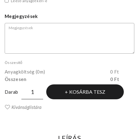
Leeső anyagot kéri-e
Megjegyzések
Összesítő
Anyagköltség
(0m)
0 Ft
Összesen
0 Ft
KOSÁRBA TESZ
Darab
Kívánságlistára
LEÍRÁS