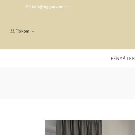
info@fuggonyom.hu
Fiókom
FÉNYÁTE