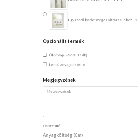
Egyszerű körbeszegés vitrázsrúdhoz - 1
Opcionális termék
Ólomlap
(+560 Ft / db)
Leeső anyagot kéri-e
Megjegyzések
Összesítő
Anyagköltség
(0m)