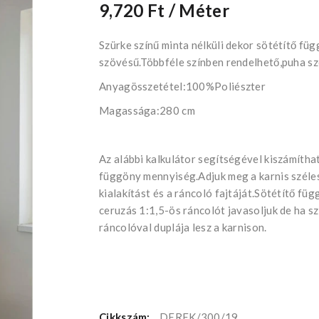
9,720 Ft
/ Méter
Szürke színű minta nélküli dekor sötétítő fü
szövésű.Többféle színben rendelhető,puha sz
Anyagösszetétel:100%Poliészter
Magassága:280 cm
Az alábbi kalkulátor segítségével kiszámítha
függöny mennyiség.Adjuk meg a karnis széles
kialakítást és a ráncoló fajtáját.Sötétítő fü
ceruzás 1:1,5-ös ráncolót javasoljuk de ha s
ráncolóval duplája lesz a karnison.
Cikkszám:
DEREK/300/19