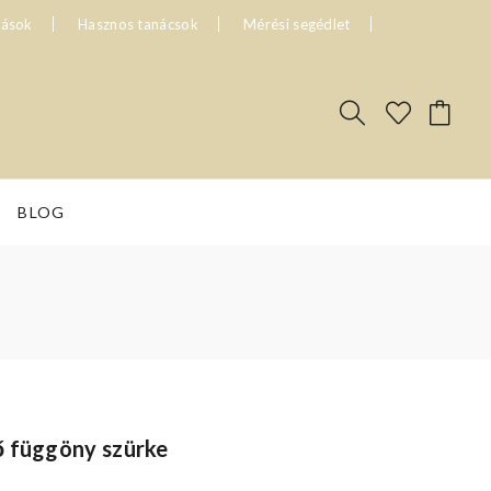
tások
Hasznos tanácsok
Mérési segédlet
BLOG
ő függöny szürke