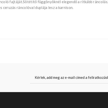
áncoló fajtáját.Sötétítő függönyöknél elegendő a ritkább ráncolás
s ceruzás ráncolóval duplája lesz a karnison.