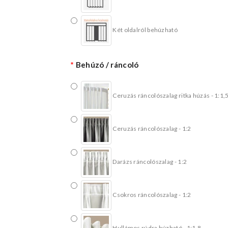
Két oldalról behúzható
Behúzó / ráncoló
Ceruzás ráncolószalag ritka húzás - 1:1,
Ceruzás ráncolószalag - 1:2
Darázs ráncolószalag - 1:2
Csokros ráncolószalag - 1:2
Hullámos rúdra húzható - 1:1,8