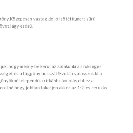
ggöny.Közepesen vastag,de jól sötétít,mert sűrű
övet,lágy esésü.
tjuk, hogy mennyibe kerül az ablakunkra szükséges
ségét és a függöny hosszát!Ezután válasszuk ki a
ggönyöknél elegendő a ritkább ráncolás,ehhez a
zeretné,hogy jobban takarjon akkor az 1:2-es ceruzás