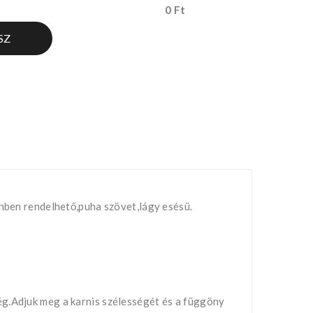
0 Ft
SZ
ínben rendelhető,puha szövet,lágy esésü.
ég.Adjuk meg a karnis szélességét és a függöny