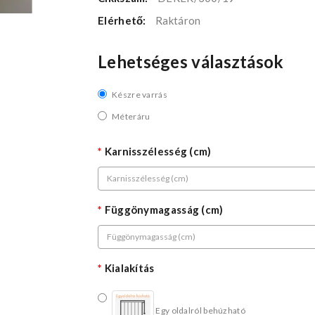
Elérhető:
Raktáron
Lehetséges választások
Készre varrás
Méteráru
Karnisszélesség (cm)
Függönymagasság (cm)
Kialakítás
Egy oldalról behúzható