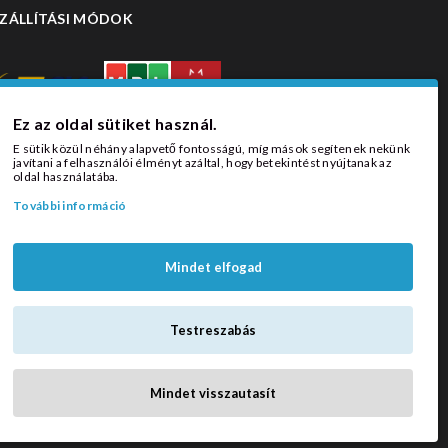
ZÁLLÍTÁSI MÓDOK
Ez az oldal sütiket használ.
E sütik közül néhány alapvető fontosságú, míg mások segítenek nekünk
javítani a felhasználói élményt azáltal, hogy betekintést nyújtanak az
oldal használatába.
További információ
Mindet elfogad
Testreszabás
Mindet visszautasít
Függönyöm © 2026