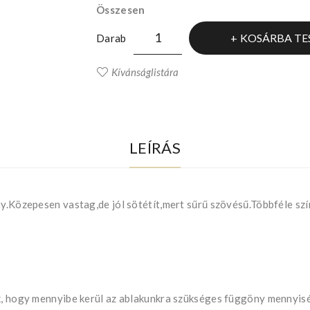
Összesen
KOSÁRBA TE
Darab
Kívánságlistára
LEÍRÁS
ny.Közepesen vastag,de jól sötétít,mert sűrű szövésű.Többféle sz
uk, hogy mennyibe kerül az ablakunkra szükséges függöny mennyis