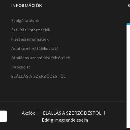
INFORMÁCIÓK
S
Szolgáltatások
Szállítási információk
Fizetési információk
Adatkezelési tájékoztató
Általános szerződési feltételek
Kapcsolat
ELÁLLÁS A SZERZŐDÉSTŐL
Akciók
ELÁLLÁS A SZERZŐDÉSTŐL
Eddigi megrendeléseim