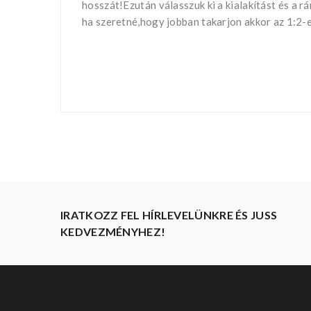
hosszát!Ezután válasszuk ki a kialakítást és a r
ha szeretné,hogy jobban takarjon akkor az 1:2-e
IRATKOZZ FEL HÍRLEVELÜNKRE ÉS JUSS
KEDVEZMÉNYHEZ!