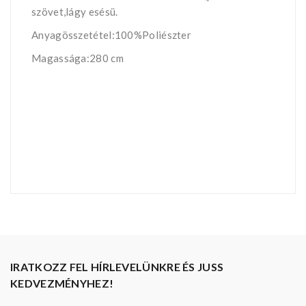
szövet,lágy esésü.
Anyagösszetétel:100%Poliészter
Magassága:280 cm
IRATKOZZ FEL HÍRLEVELÜNKRE ÉS JUSS
KEDVEZMÉNYHEZ!