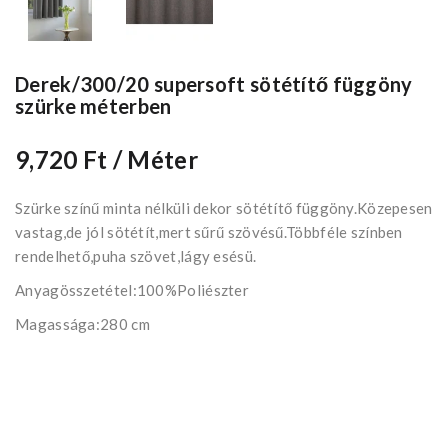
Derek/300/20 supersoft sötétítő függöny
szürke méterben
9,720 Ft
/ Méter
Szürke színű minta nélküli dekor sötétítő függöny.Közepesen
vastag,de jól sötétít,mert sűrű szövésű.Többféle színben
rendelhető,puha szövet,lágy esésü.
Anyagösszetétel:100%Poliészter
Magassága:280 cm