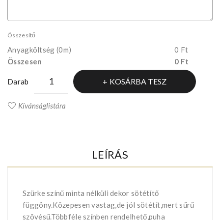
Összesítő
Anyagköltség
(0m)
0 Ft
Összesen
0 Ft
KOSÁRBA TESZ
Darab
Kívánságlistára
LEÍRÁS
Szürke színű minta nélküli dekor sötétítő
függöny.Közepesen vastag,de jól sötétít,mert sűrű
szövésű.Többféle színben rendelhető,puha