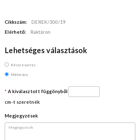
Cikkszám:
DEREK/300/19
Elérhető:
Raktáron
Lehetséges választások
Készre varrás
Méteráru
A kiválasztott függönyből
cm-t szeretnék
Megjegyzések