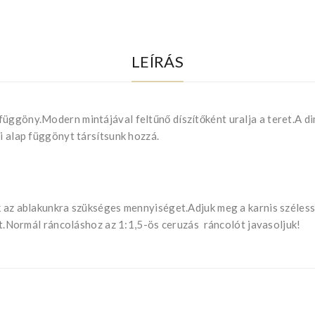
LEÍRÁS
ggöny.Modern mintájával feltűnő díszítőként uralja a teret.A dim 
i alap függönyt társítsunk hozzá.
uk az ablakunkra szükséges mennyiséget.Adjuk meg a karnis széle
ját.Normál ráncoláshoz az 1:1,5-ös ceruzás ráncolót javasoljuk!