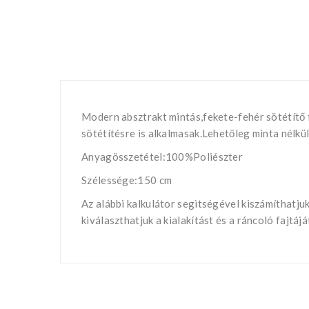
Modern absztrakt mintás,fekete-fehér sötétítő fü
sötétítésre is alkalmasak.Lehetőleg minta nélkül
Anyagösszetétel:100%Poliészter
Szélessége:150 cm
Az alábbi kalkulátor segìtségével kiszámíthatj
kiválaszthatjuk a kialakítást és a ráncoló fajtá