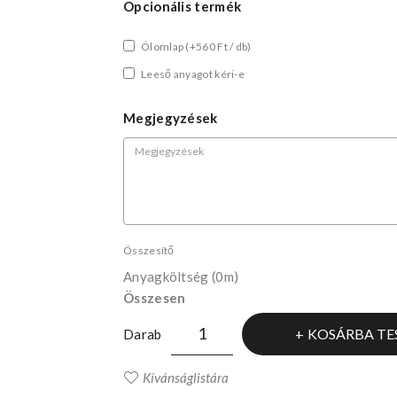
Opcionális termék
Ólomlap
(+560 Ft / db)
Leeső anyagot kéri-e
Megjegyzések
Összesítő
Anyagköltség
(0m)
Összesen
KOSÁRBA TE
Darab
Kívánságlistára