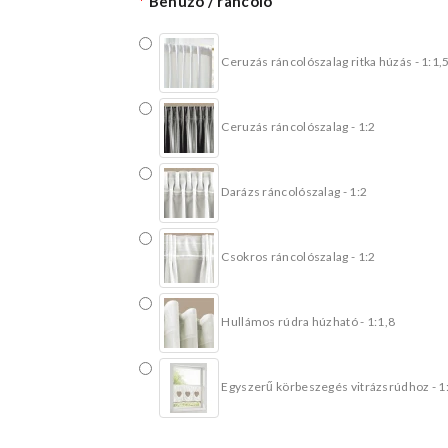
Behúzó / ráncoló
Ceruzás ráncolószalag ritka húzás - 1:1,
Ceruzás ráncolószalag - 1:2
Darázs ráncolószalag - 1:2
Csokros ráncolószalag - 1:2
Hullámos rúdra húzható - 1:1,8
Egyszerű körbeszegés vitrázsrúdhoz - 1