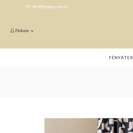
info@fuggonyom.hu
Fiókom
FÉNYÁTE