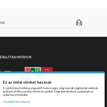
ZÁLLÍTÁSI MÓDOK
Ez az oldal sütiket használ.
E sütik közül néhány alapvető fontosságú, míg mások segítenek nekünk
javítani a felhasználói élményt azáltal, hogy betekintést nyújtanak az
oldal használatába.
További információ