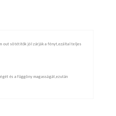
out sötétítők jól zárják a fényt,ezáltal teljes
sségét és a függöny magasságát,ezután