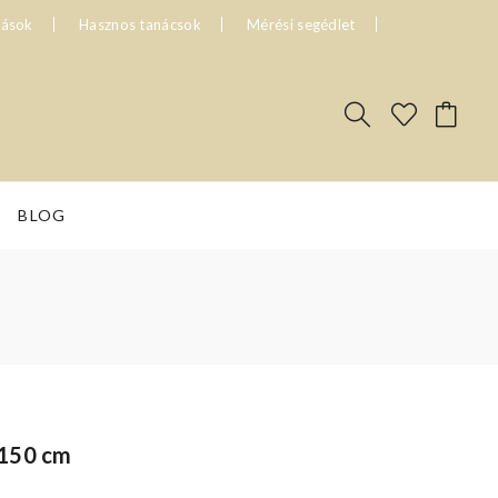
tások
Hasznos tanácsok
Mérési segédlet
BLOG
 150 cm