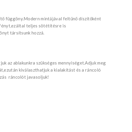
tő függöny.Modern mintájával feltűnő díszítőként
fényt,ezáltal teljes sötétítésre is
önyt társítsunk hozzá.
atjuk az ablakunkra szükséges mennyiséget.Adjuk meg
,ezután kiválaszthatjuk a kialakítást és a ráncoló
zás ráncolót javasoljuk!