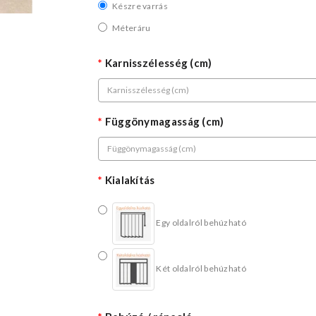
Készre varrás
Méteráru
Karnisszélesség (cm)
Függönymagasság (cm)
Kialakítás
Egy oldalról behúzható
Két oldalról behúzható