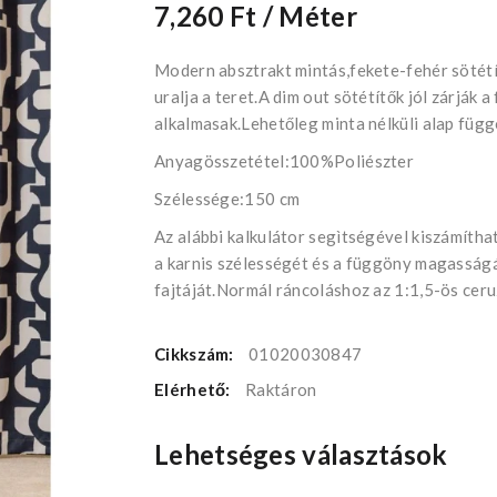
7,260 Ft
/ Méter
Modern absztrakt mintás,fekete-fehér sötétí
uralja a teret.A dim out sötétítők jól zárják a 
alkalmasak.Lehetőleg minta nélküli alap függ
Anyagösszetétel:100%Poliészter
Szélessége:150 cm
Az alábbi kalkulátor segìtségével kiszámíth
a karnis szélességét és a függöny magasságát
fajtáját.Normál ráncoláshoz az 1:1,5-ös ceru
Cikkszám:
01020030847
Elérhető:
Raktáron
Lehetséges választások