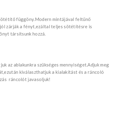
sötétítő függöny.Modern mintájával feltűnő
jól zárják a fényt,ezáltal teljes sötétítésre is
önyt társítsunk hozzá.
atjuk az ablakunkra szükséges mennyiséget.Adjuk meg
,ezután kiválaszthatjuk a kialakítást és a ráncoló
zás ráncolót javasoljuk!