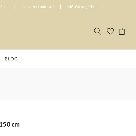
tások
Hasznos tanácsok
Mérési segédlet
BLOG
 150 cm