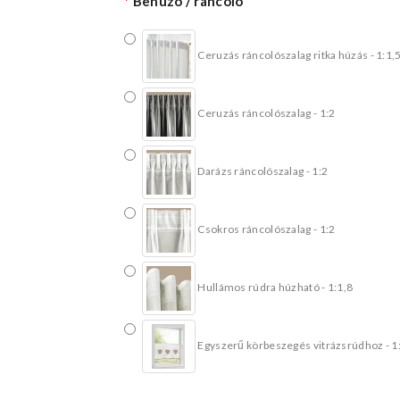
Behúzó / ráncoló
Ceruzás ráncolószalag ritka húzás - 1:1,
Ceruzás ráncolószalag - 1:2
Darázs ráncolószalag - 1:2
Csokros ráncolószalag - 1:2
Hullámos rúdra húzható - 1:1,8
Egyszerű körbeszegés vitrázsrúdhoz - 1