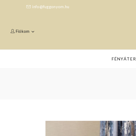
info@fuggonyom.hu
Fiókom
FÉNYÁTE