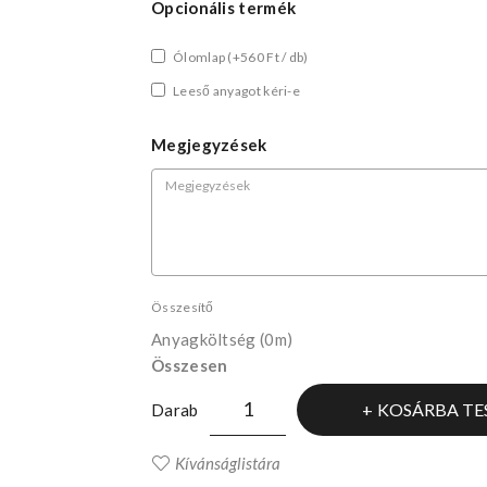
Opcionális termék
Ólomlap
(+560 Ft / db)
Leeső anyagot kéri-e
Megjegyzések
Összesítő
Anyagköltség
(0m)
Összesen
KOSÁRBA TE
Darab
Kívánságlistára