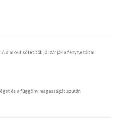
 dim out sötétítők jól zárják a fényt,ezáltal
sségét és a függöny magasságát,ezután