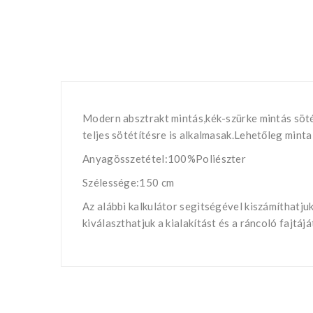
Modern absztrakt mintás,kék-szürke mintás sötétí
teljes sötétítésre is alkalmasak.Lehetőleg minta
Anyagösszetétel:100%Poliészter
Szélessége:150 cm
Az alábbi kalkulátor segìtségével kiszámíthatj
kiválaszthatjuk a kialakítást és a ráncoló fajtá