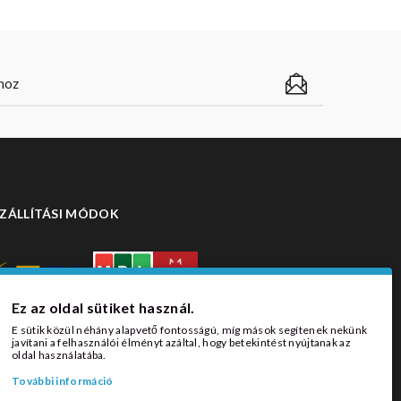
ZÁLLÍTÁSI MÓDOK
Ez az oldal sütiket használ.
E sütik közül néhány alapvető fontosságú, míg mások segítenek nekünk
javítani a felhasználói élményt azáltal, hogy betekintést nyújtanak az
oldal használatába.
További információ