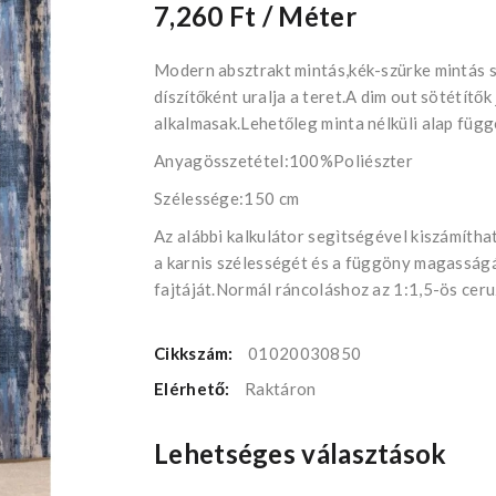
7,260 Ft
/ Méter
Modern absztrakt mintás,kék-szürke mintás 
díszítőként uralja a teret.A dim out sötétítők 
alkalmasak.Lehetőleg minta nélküli alap függ
Anyagösszetétel:100%Poliészter
Szélessége:150 cm
Az alábbi kalkulátor segìtségével kiszámíth
a karnis szélességét és a függöny magasságát
fajtáját.Normál ráncoláshoz az 1:1,5-ös ceru
Cikkszám:
01020030850
Elérhető:
Raktáron
Lehetséges választások