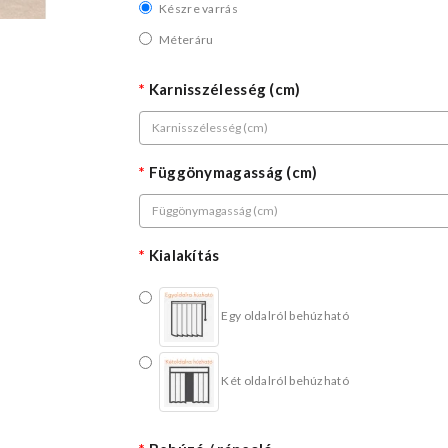
Készre varrás
Méteráru
Karnisszélesség (cm)
Függönymagasság (cm)
Kialakítás
Egy oldalról behúzható
Két oldalról behúzható