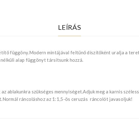
LEÍRÁS
tő függöny.Modern mintájával feltűnő díszítőként uralja a teret.A
 nélküli alap függönyt társítsunk hozzá.
uk az ablakunkra szükséges mennyiséget.Adjuk meg a karnis széle
ját.Normál ráncoláshoz az 1:1,5-ös ceruzás ráncolót javasoljuk!