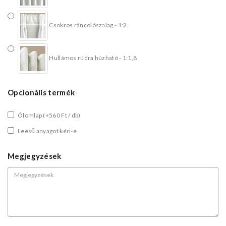
Csokros ráncolószalag - 1:2
Hullámos rúdra húzható - 1:1,8
Opcionális termék
Ólomlap
(+560 Ft / db)
Leeső anyagot kéri-e
Megjegyzések