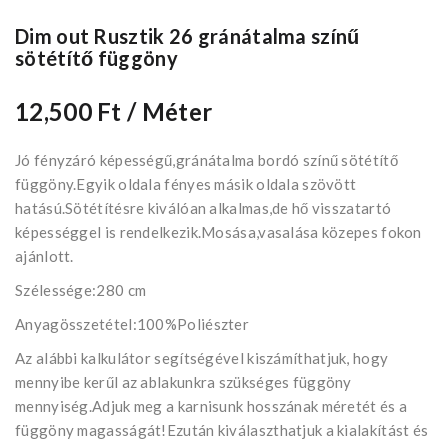
Dim out Rusztik 26 gránátalma színű
sötétítő függöny
12,500 Ft
/ Méter
Jó fényzáró képességű,gránátalma bordó színű sötétítő
függöny.Egyik oldala fényes másik oldala szövött
hatású.Sötétítésre kiválóan alkalmas,de hő visszatartó
képességgel is rendelkezik.Mosása,vasalása közepes fokon
ajánlott.
Szélessége:280 cm
Anyagösszetétel:100%Poliészter
Az alábbi kalkulátor segítségével kiszámíthatjuk, hogy
mennyibe kerűl az ablakunkra szükséges függöny
mennyiség.Adjuk meg a karnisunk hosszának méretét és a
függöny magasságát!Ezután kiválaszthatjuk a kialakítást és