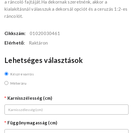
a ráncoló fajtáját.Ha dekornak szeretnénk, akkor a
kialakításnál válasszuk a dekorsál opciót és a ceruzás 1:2-es
ráncolót.
Cikkszám:
01020030461
Elérhető:
Raktáron
Lehetséges választások
Készre varrás
Méteráru
Karnisszélesség (cm)
Függönymagasság (cm)