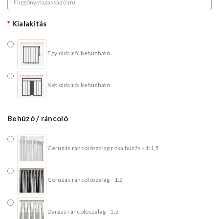
Kialakítás
Egy oldalról behúzható
Két oldalról behúzható
Behúzó / ráncoló
Ceruzás ráncolószalag ritka húzás - 1:1,5
Ceruzás ráncolószalag - 1:2
Darázs ráncolószalag - 1:2