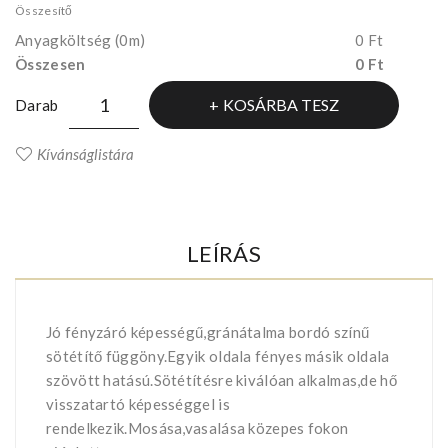
Összesítő
Anyagköltség
(0m)
0 Ft
Összesen
0 Ft
KOSÁRBA TESZ
Darab
Kívánságlistára
LEÍRÁS
Jó fényzáró képességű,gránátalma bordó színű
sötétítő függöny.Egyik oldala fényes másik oldala
szövött hatású.Sötétítésre kiválóan alkalmas,de hő
visszatartó képességgel is
rendelkezik.Mosása,vasalása közepes fokon