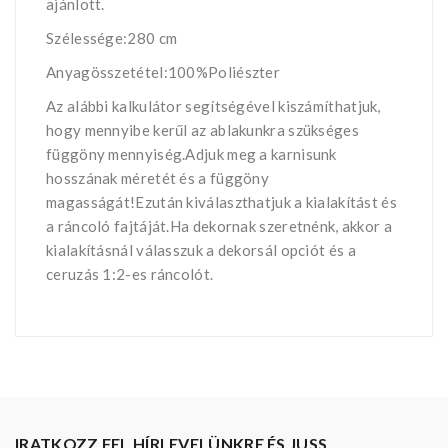
ajánlott.
Szélessége:280 cm
Anyagösszetétel:100%Poliészter
Az alábbi kalkulátor segítségével kiszámíthatjuk,
hogy mennyibe kerűl az ablakunkra szükséges
függöny mennyiség.Adjuk meg a karnisunk
hosszának méretét és a függöny
magasságát!Ezután kiválaszthatjuk a kialakítást és
a ráncoló fajtáját.Ha dekornak szeretnénk, akkor a
kialakításnál válasszuk a dekorsál opciót és a
ceruzás 1:2-es ráncolót.
IRATKOZZ FEL HÍRLEVELÜNKRE ÉS JUSS