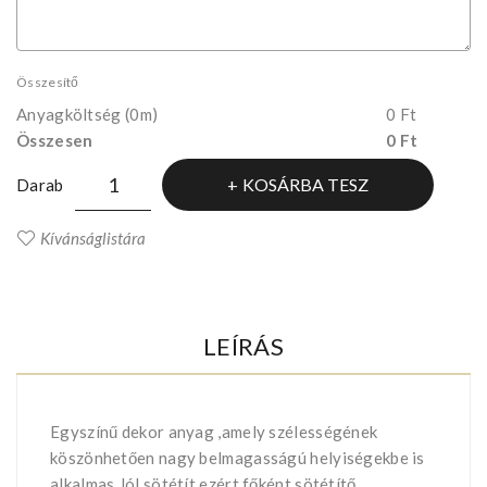
Összesítő
Anyagköltség
(0m)
0 Ft
Összesen
0 Ft
KOSÁRBA TESZ
Darab
Kívánságlistára
LEÍRÁS
Egyszínű dekor anyag ,amely szélességének
köszönhetően nagy belmagasságú helyiségekbe is
alkalmas.Jól sötétít,ezért főként sötétítő