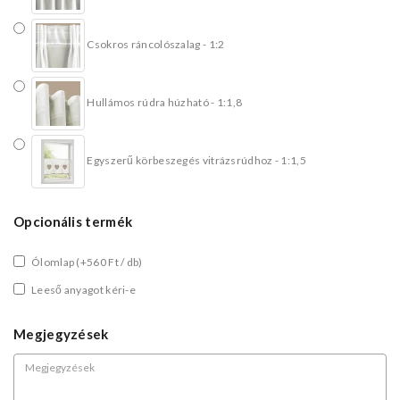
Csokros ráncolószalag - 1:2
Hullámos rúdra húzható - 1:1,8
Egyszerű körbeszegés vitrázsrúdhoz - 1:1,5
Opcionális termék
Ólomlap
(+560 Ft / db)
Leeső anyagot kéri-e
Megjegyzések