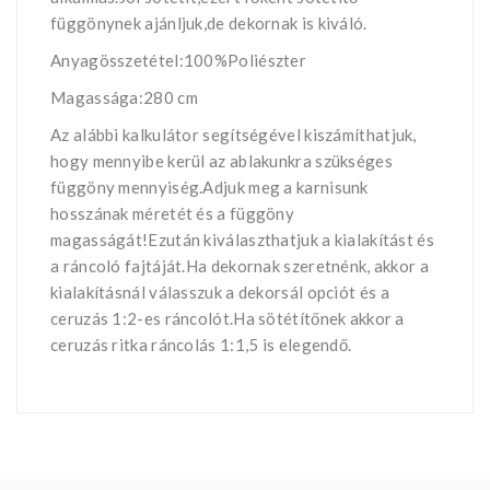
függönynek ajánljuk,de dekornak is kiváló.
Anyagösszetétel:100%Poliészter
Magassága:280 cm
Az alábbi kalkulátor segítségével kiszámíthatjuk,
hogy mennyibe kerül az ablakunkra szükséges
függöny mennyiség.Adjuk meg a karnisunk
hosszának méretét és a függöny
magasságát!Ezután kiválaszthatjuk a kialakítást és
a ráncoló fajtáját.Ha dekornak szeretnénk, akkor a
kialakításnál válasszuk a dekorsál opciót és a
ceruzás 1:2-es ráncolót.Ha sötétítőnek akkor a
ceruzás ritka ráncolás 1:1,5 is elegendő.