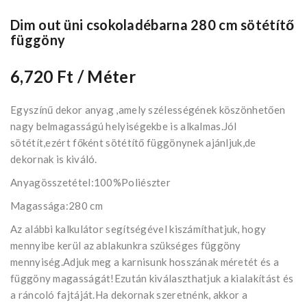
Dim out üni csokoladébarna 280 cm sötétítő
függöny
6,720 Ft
/ Méter
Egyszínű dekor anyag ,amely szélességének köszönhetően
nagy belmagasságú helyiségekbe is alkalmas.Jól
sötétít,ezért főként sötétítő függönynek ajánljuk,de
dekornak is kiváló.
Anyagösszetétel:100%Poliészter
Magassága:280 cm
Az alábbi kalkulátor segítségével kiszámíthatjuk, hogy
mennyibe kerül az ablakunkra szükséges függöny
mennyiség.Adjuk meg a karnisunk hosszának méretét és a
függöny magasságát!Ezután kiválaszthatjuk a kialakítást és
a ráncoló fajtáját.Ha dekornak szeretnénk, akkor a