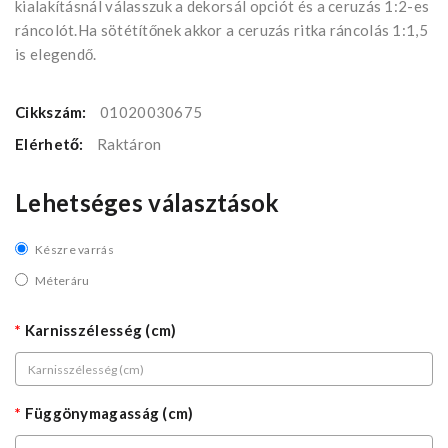
kialakításnál válasszuk a dekorsál opciót és a ceruzás 1:2-es
ráncolót.Ha sötétítőnek akkor a ceruzás ritka ráncolás 1:1,5
is elegendő.
Cikkszám:
01020030675
Elérhető:
Raktáron
Lehetséges választások
Készre varrás
Méteráru
Karnisszélesség (cm)
Függönymagasság (cm)