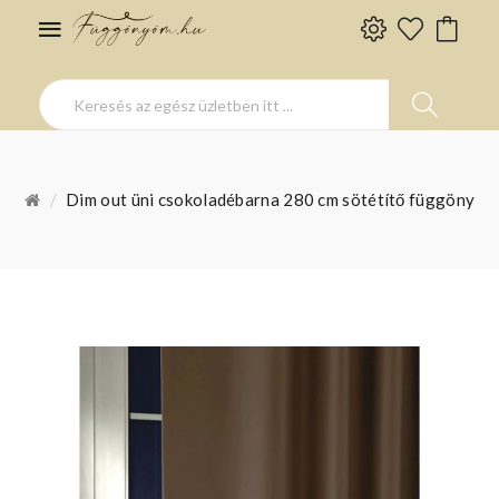
Dim out üni csokoladébarna 280 cm sötétítő függöny