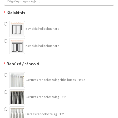
Kialakítás
Egy oldalról behúzható
Két oldalról behúzható
Behúzó / ráncoló
Ceruzás ráncolószalag ritka húzás - 1:1,5
Ceruzás ráncolószalag - 1:2
Darázs ráncolószalag - 1:2